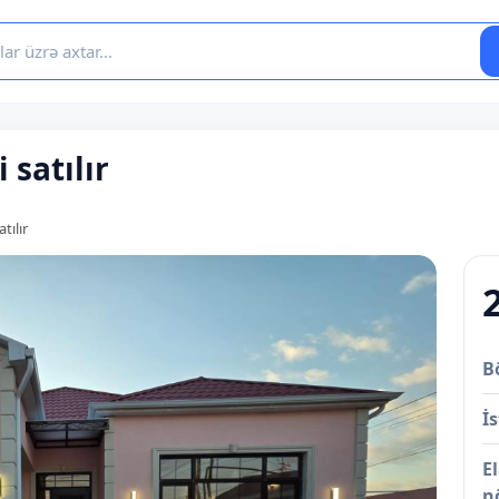
satılır
tılır
B
İs
E
n