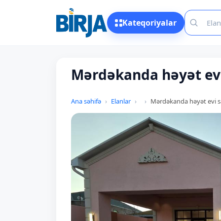
Kateqoriyalar
Mərdəkanda həyət evi 
Ana səhifə
Elanlar
Mərdəkanda həyət evi sa