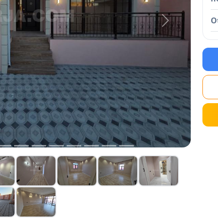
O
Next