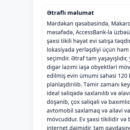
Ətraflı məlumat
Mərdəkan qəsəbəsində, Makaro
məsafədə, AccessBank-la üzbəüz 
şəxsi tikili həyət evi satışa təqd
lokasiyada yerləşdiyi üçün həm 
seçimdir. Ətraf tam yaşayışlıdır
digər lazımi iaşə obyektləri mö
edilmiş evin ümumi sahəsi 120 k
planlaşdırılıb. Təmir zamanı key
ideal səliqədə saxlanılıb və əla
döşənib, çox səliqəli və baxımlı
avtomobil saxlamaq və ailəvi va
mövcuddur. Ev şəxsi tikilidir və
internet daimidir, tam qaydasın