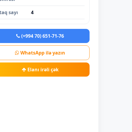
taq sayı
4
(+994 70) 651-71-76
WhatsApp ilə yazın
Elanı irəli çək