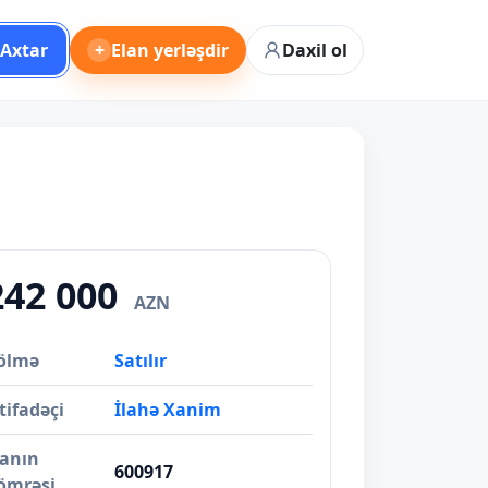
Axtar
+
Elan yerləşdir
Daxil ol
242 000
AZN
ölmə
Satılır
tifadəçi
İlahə Xanim
lanın
600917
ömrəsi