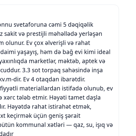
nnu svetaforuna cəmi 5 dəqiqəlik
sakit və prestijli məhəllədə yerləşən
im olunur. Ev çox əlverişli və rahat
daimi yaşayış, həm də bağ evi kimi ideal
, yaxınlıqda marketlər, məktəb, aptek və
vcuddur. 3.3 sot torpaq sahəsində inşa
v.m-dir. Ev 4 otaqdan ibarətdir.
fiyyətli materiallardan istifadə olunub, ev
və xərc tələb etmir. Həyəti tamet daşla
dır. Həyətdə rahat istirahət etmək,
xt keçirmək üçün geniş şərait
 bütün kommunal xətləri — qaz, su, işıq və
dadır