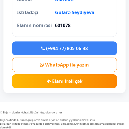
İstifadəçi
Gülarə Seydiyeva
Elanın nömrəsi
601078
(+994 77) 805-06-38
WhatsApp ilə yazın
Elanı irəli çək
© Birja — elanlar lövhəsi. Bütün hüquqları qorunur
Birja saytında bütün loqotiplər və əmtəə nişanları onların yiyələrinə məxsusdur.
Birja-dan istifadə etmək və ya saytda elan vermək, Birja.com saytının istifadəçi razılaşmasını qəbul etmək
deməkdir.