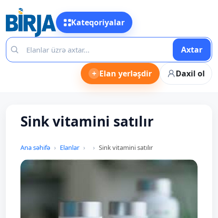
Kateqoriyalar
Axtar
+
Elan yerləşdir
Daxil ol
Sink vitamini satılır
Ana səhifə
Elanlar
Sink vitamini satılır