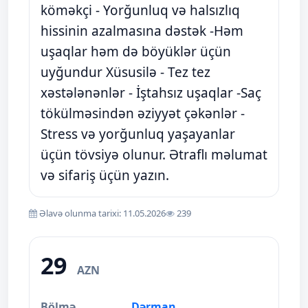
köməkçi - Yorğunluq və halsızlıq
hissinin azalmasına dəstək -Həm
uşaqlar həm də böyüklər üçün
uyğundur Xüsusilə - Tez tez
xəstələnənlər - İştahsız uşaqlar -Saç
tökülməsindən əziyyət çəkənlər -
Stress və yorğunluq yaşayanlar
üçün tövsiyə olunur. Ətraflı məlumat
və sifariş üçün yazın.
Əlavə olunma tarixi: 11.05.2026
239
29
AZN
Bölmə
Dərman