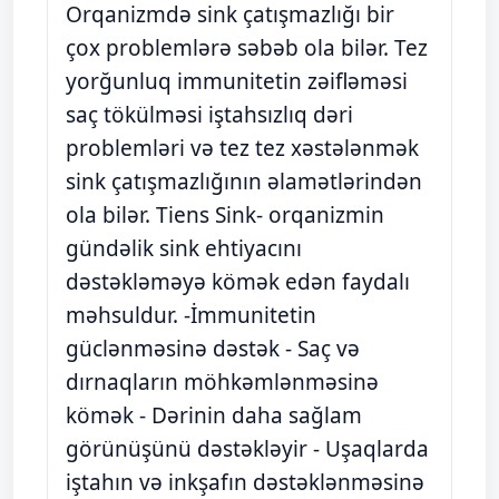
Orqanizmdə sink çatışmazlığı bir
çox problemlərə səbəb ola bilər. Tez
yorğunluq immunitetin zəifləməsi
saç tökülməsi iştahsızlıq dəri
problemləri və tez tez xəstələnmək
sink çatışmazlığının əlamətlərindən
ola bilər. Tiens Sink- orqanizmin
gündəlik sink ehtiyacını
dəstəkləməyə kömək edən faydalı
məhsuldur. -İmmunitetin
güclənməsinə dəstək - Saç və
dırnaqların möhkəmlənməsinə
kömək - Dərinin daha sağlam
görünüşünü dəstəkləyir - Uşaqlarda
iştahın və inkşafın dəstəklənməsinə