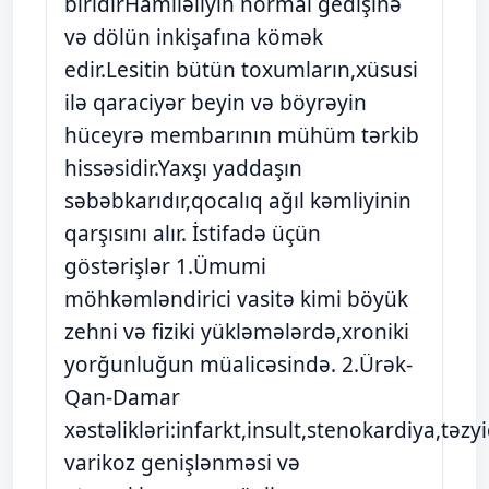
biridirHamiləliyin normal gedişinə
və dölün inkişafına kömək
edir.Lesitin bütün toxumların,xüsusi
ilə qaraciyər beyin və böyrəyin
hüceyrə membarının mühüm tərkib
hissəsidir.Yaxşı yaddaşın
səbəbkarıdır,qocalıq ağıl kəmliyinin
qarşısını alır. İstifadə üçün
göstərişlər 1.Ümumi
möhkəmləndirici vasitə kimi böyük
zehni və fiziki yükləmələrdə,xroniki
yorğunluğun müalicəsində. 2.Ürək-
Qan-Damar
xəstəlikləri:infarkt,insult,stenokardiya,təzy
varikoz genişlənməsi və