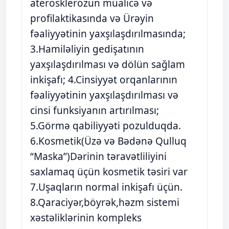
aterosklerozun müalicə və
profilaktikasında və Ürəyin
fəaliyyətinin yaxşılaşdırılmasında;
3.Hamiləliyin gedişatının
yaxşılaşdırılması və dölün sağlam
inkişafı; 4.Cinsiyyət orqanlarının
fəaliyyətinin yaxşılaşdırılması və
cinsi funksiyanın artırılması;
5.Görmə qabiliyyəti pozulduqda.
6.Kosmetik(Üzə və Bədənə Qulluq
“Maska”)Dərinin təravətliliyini
saxlamaq üçün kosmetik təsiri var
7.Uşaqların normal inkişafı üçün.
8.Qaraciyər,böyrək,həzm sistemi
xəstəliklərinin kompleks