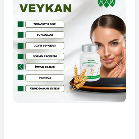
Prev
Next