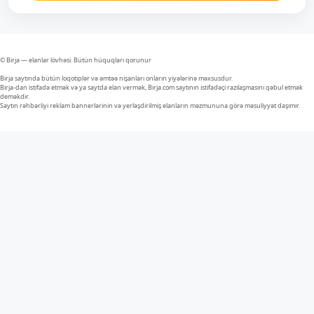
© Birja — elanlar lövhəsi. Bütün hüquqları qorunur
Birja saytında bütün loqotiplər və əmtəə nişanları onların yiyələrinə məxsusdur.
Birja-dan istifadə etmək və ya saytda elan vermək, Birja.com saytının istifadəçi razılaşmasını qəbul etmək
deməkdir.
Saytın rəhbərliyi reklam bannerlərinin və yerləşdirilmiş elanların məzmununa görə məsuliyyət daşımır.