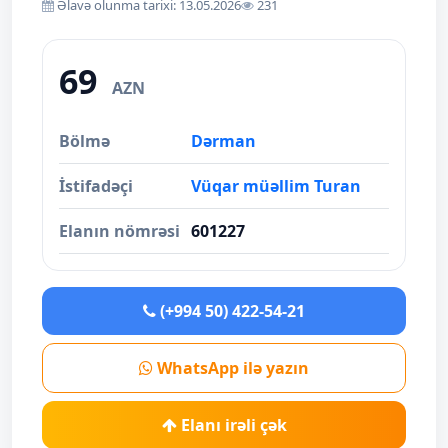
Əlavə olunma tarixi: 13.05.2026
231
69
AZN
Bölmə
Dərman
İstifadəçi
Vüqar müəllim Turan
Elanın nömrəsi
601227
(+994 50) 422-54-21
WhatsApp ilə yazın
Elanı irəli çək