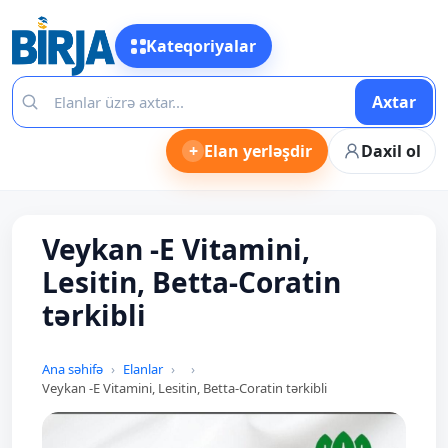
Kateqoriyalar
Axtar
+
Elan yerləşdir
Daxil ol
Veykan -E Vitamini,
Lesitin, Betta-Coratin
tərkibli
Ana səhifə
Elanlar
Veykan -E Vitamini, Lesitin, Betta-Coratin tərkibli