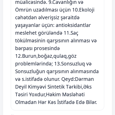
müalicəsində. 9.Cavanlığın və
Ömrün uzadılması üçün 10.Ekoloji
cəhətdən əlverişsiz şəraitdə
yaşayanlar üçün: antioksidantlar
meslehet görüləndə 11.Saç
tökülməsinin qarşısının alınması və
bərpası prosesində
12.Burun,boğaz,qulaq,göz
problemlərində; 13.Sonsuzluq və
Sonsuzluğun qarşısının alınmasında
və s.istifadə olunur. Qeyd:Dərman
Deyil Kimyəvi Sintetik Tərkibi,Əks
Təsiri Yoxdur,Həkim Məsləhəti
Olmadan Hər Kəs İstifadə Edə Bilər.