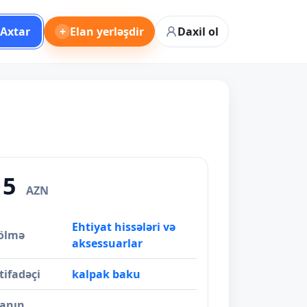
Axtar
+
Elan yerləşdir
Daxil ol
15
AZN
Ehtiyat hissələri və
ölmə
aksessuarlar
tifadəçi
kalpak baku
lanın