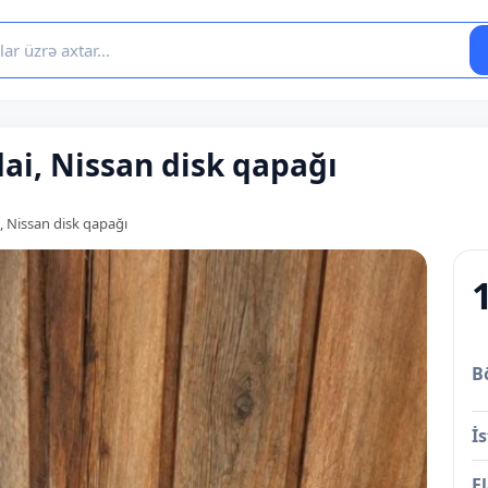
dai, Nissan disk qapağı
, Nissan disk qapağı
B
İs
E