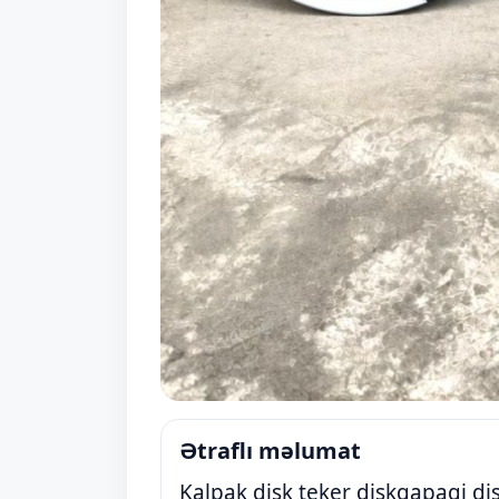
Ətraflı məlumat
Kalpak disk teker diskqapagi di