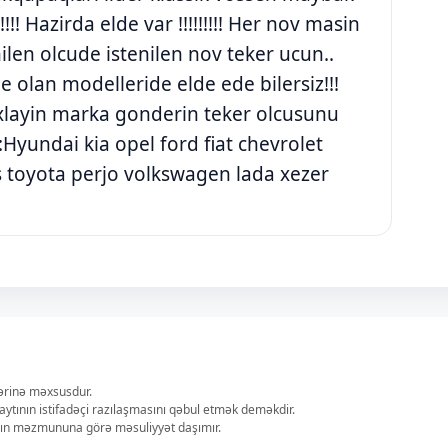
!!! Hazirda elde var !!!!!!!!! Her nov masin
ilen olcude istenilen nov teker ucun..
 olan modelleride elde ede bilersiz!!!
xlayin marka gonderin teker olcusunu
yundai kia opel ford fiat chevrolet
 toyota perjo volkswagen lada xezer
lərinə məxsusdur.
aytının istifadəçi razılaşmasını qəbul etmək deməkdir.
ların məzmununa görə məsuliyyət daşımır.