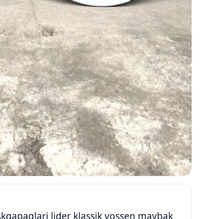
skqapaqlari lider klassik vossen maybak