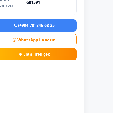
601591
ömrəsi
(+994 70) 846-68-35
WhatsApp ilə yazın
Elanı irəli çək