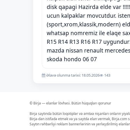
disk qapagi Hazirda elde var !!!!!!
ucun kalpaklar movcutdur. isten
(sport,xrom,klassik,modern) elde
whatsap nomremiz ile elaqe sa
R15 R14 R13 R16 R17 uygundur:H
mazda nissan renault mercedes
skoda hondo 06 07
Əlavə olunma tarixi: 18.05.2026
143
© Birja — elanlar lövhəsi. Bütün hüquqları qorunur
Birja saytında bütün loqotiplər və əmtəə nişanları onların yiyə
Birja-dan istifadə etmək və ya saytda elan vermək, Birja.com s
Saytın rəhbərliyi reklam bannerlərinin və yerləşdirilmiş elan