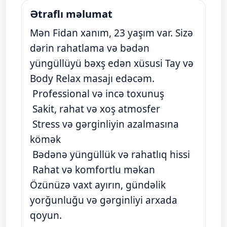
Ətraflı məlumat
Mən Fidan xanım, 23 yaşım var. Sizə
dərin rahatlama və bədən
yüngüllüyü bəxş edən xüsusi Tay və
Body Relax masajı edəcəm.
Professional və incə toxunuş
Sakit, rahat və xoş atmosfer
Stress və gərginliyin azalmasına
kömək
Bədənə yüngüllük və rahatlıq hissi
Rahat və komfortlu məkan
Özünüzə vaxt ayırın, gündəlik
yorğunluğu və gərginliyi arxada
qoyun.