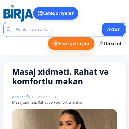
Kateqoriyalar
Axtar
+
Elan yerləşdir
Daxil ol
Masaj xidməti. Rahat və
komfortlu məkan
Ana səhifə
Elanlar
Masaj xidməti. Rahat və komfortlu məkan