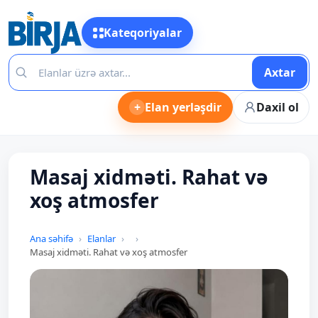
Kateqoriyalar
Axtar
+
Elan yerləşdir
Daxil ol
Masaj xidməti. Rahat və
xoş atmosfer
Ana səhifə
Elanlar
Masaj xidməti. Rahat və xoş atmosfer