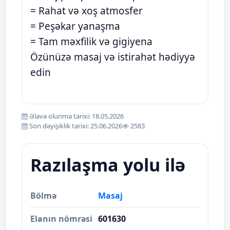
= Rahat və xoş atmosfer
= Peşəkar yanaşma
= Tam məxfilik və gigiyena
Özünüzə masaj və istirahət hədiyyə
edin
Əlavə olunma tarixi: 18.05.2026
Son dəyişiklik tarixi: 25.06.2026
2583
Razılaşma yolu ilə
Bölmə
Masaj
Elanın nömrəsi
601630