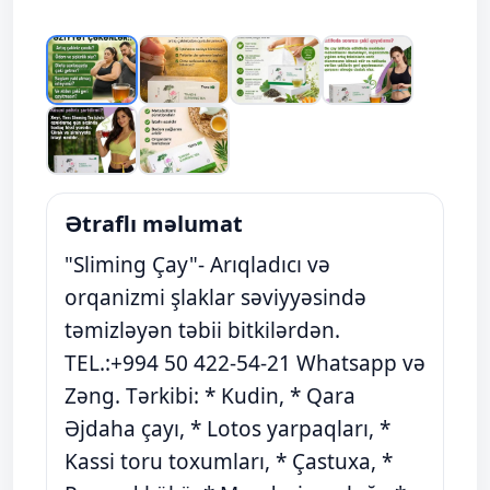
Ətraflı məlumat
"Sliming Çay"- Arıqladıcı və
orqanizmi şlaklar səviyyəsində
təmizləyən təbii bitkilərdən.
TEL.:+994 50 422-54-21 Whatsapp və
Zəng. Tərkibi: * Kudin, * Qara
Əjdaha çayı, * Lotos yarpaqları, *
Kassi toru toxumları, * Çastuxa, *