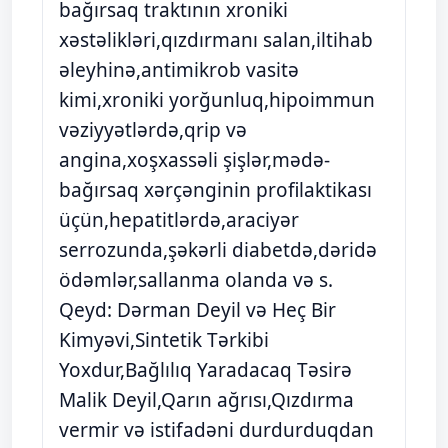
bağırsaq traktının xroniki
xəstəlikləri,qızdırmanı salan,iltihab
əleyhinə,antimikrob vasitə
kimi,xroniki yorğunluq,hipoimmun
vəziyyətlərdə,qrip və
angina,xoşxassəli şişlər,mədə-
bağırsaq xərçənginin profilaktikası
üçün,hepatitlərdə,araciyər
serrozunda,şəkərli diabetdə,dəridə
ödəmlər,sallanma olanda və s.
Qeyd: Dərman Deyil və Heç Bir
Kimyəvi,Sintetik Tərkibi
Yoxdur,Bağlılıq Yaradacaq Təsirə
Malik Deyil,Qarın ağrısı,Qızdırma
vermir və istifadəni durdurduqdan