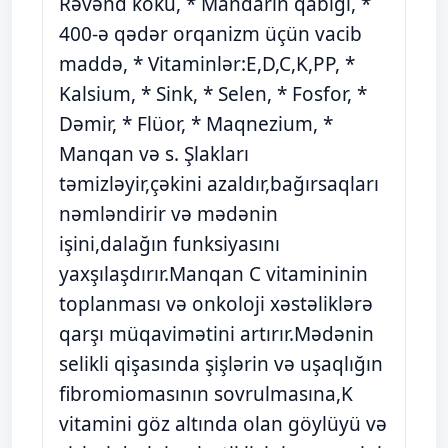
Rəvənd kökü, * Mandarin qabığı, *
400-ə qədər orqanizm üçün vacib
maddə, * Vitaminlər:E,D,C,K,PP, *
Kalsium, * Sink, * Selen, * Fosfor, *
Dəmir, * Flüor, * Maqnezium, *
Manqan və s. Şlakları
təmizləyir,çəkini azaldır,bağırsaqları
nəmləndirir və mədənin
işini,dalağın funksiyasını
yaxşılaşdırır.Manqan C vitamininin
toplanması və onkoloji xəstəliklərə
qarşı müqavimətini artırır.Mədənin
selikli qişasında şişlərin və uşaqlığın
fibromiomasının sovrulmasına,K
vitamini göz altında olan göylüyü və