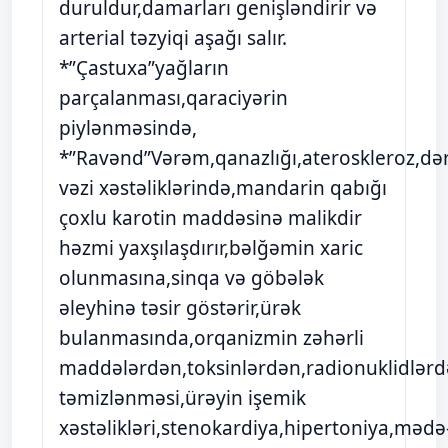
duruldur,damarları genişləndirir və
arterial təzyiqi aşağı salır.
*”Çastuxa”yağların
parçalanması,qaraciyərin
piylənməsində,
*”Ravənd”Vərəm,qanazlığı,ateroskleroz,dəri
vəzi xəstəliklərində,mandarin qabığı
çoxlu karotin maddəsinə malikdir
həzmi yaxşılaşdırır,bəlğəmin xaric
olunmasına,sinqa və göbələk
əleyhinə təsir göstərir,ürək
bulanmasında,orqanizmin zəhərli
maddələrdən,toksinlərdən,radionuklidlər
təmizlənməsi,ürəyin işemik
xəstəlikləri,stenokardiya,hipertoniya,mədə