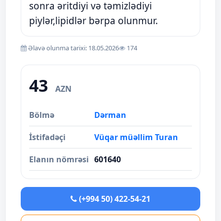
sonra əritdiyi və təmizlədiyi
piylər,lipidlər bərpa olunmur.
Əlavə olunma tarixi: 18.05.2026
174
43
AZN
Bölmə
Dərman
İstifadəçi
Vüqar müəllim Turan
Elanın nömrəsi
601640
(+994 50) 422-54-21