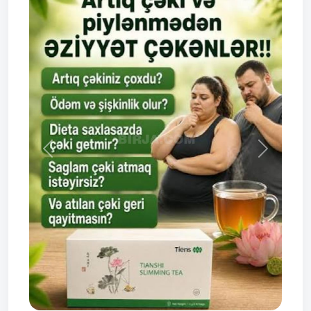
Prev
Next