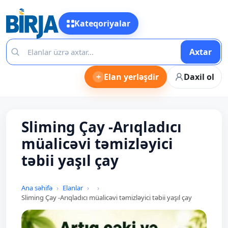
Kateqoriyalar
Axtar
+
Elan yerləşdir
Daxil ol
Sliming Çay -Arıqladıcı
müalicəvi təmizləyici
təbii yaşıl çay
Ana səhifə
Elanlar
Sliming Çay -Arıqladıcı müalicəvi təmizləyici təbii yaşıl çay