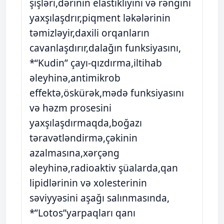
şişləri,dərinin elastikliyini və rəngini
yaxşılaşdrır,piqment ləkələrinin
təmizləyir,daxili orqanların
cavanlaşdırır,dalağın funksiyasını,
*“Kudin” çayı-qızdırma,iltihab
əleyhinə,antimikrob
effektə,öskürək,mədə funksiyasını
və həzm prosesini
yaxşılaşdırmaqda,boğazı
təravətləndirmə,çəkinin
azalmasına,xərçəng
əleyhinə,radioaktiv şüalarda,qan
lipidlərinin və xolesterinin
səviyyəsini aşağı salınmasında,
*”Lotos”yarpaqları qanı