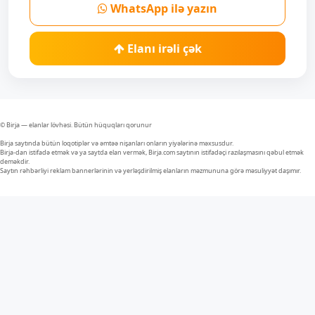
WhatsApp ilə yazın
Elanı irəli çək
© Birja — elanlar lövhəsi. Bütün hüquqları qorunur
Birja saytında bütün loqotiplər və əmtəə nişanları onların yiyələrinə məxsusdur.
Birja-dan istifadə etmək və ya saytda elan vermək, Birja.com saytının istifadəçi razılaşmasını qəbul etmək
deməkdir.
Saytın rəhbərliyi reklam bannerlərinin və yerləşdirilmiş elanların məzmununa görə məsuliyyət daşımır.