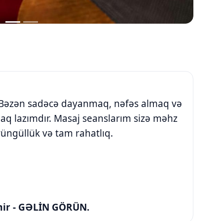
zən sadəcə dayanmaq, nəfəs almaq və
q lazımdır. Masaj seanslarım sizə məhz
yüngüllük və tam rahatlıq.
lmir - GƏLİN GÖRÜN.