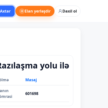
Axtar
+
Elan yerləşdir
Daxil ol
Razılaşma yolu ilə
ölmə
Masaj
lanın
601698
ömrəsi