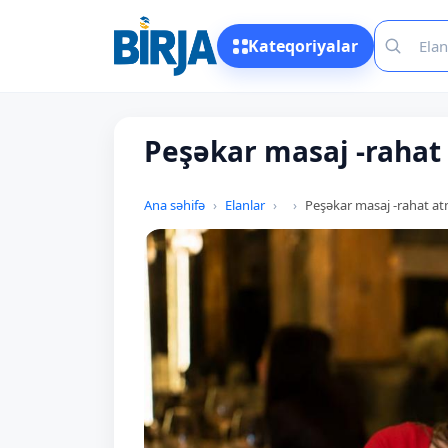
Kateqoriyalar
Peşəkar masaj -rahat
Ana səhifə
Elanlar
Peşəkar masaj -rahat at