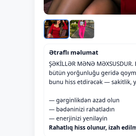
Ətraflı məlumat
ŞƏKİLLƏR MƏNƏ MƏXSUSDUR. Bə
bütün yorğunluğu geridə qoyma
bunu hiss etdirəcək — sakitlik, 
— gərginlikdən azad olun
— bədəninizi rahatladın
— enerjinizi yeniləyin
Rahatlıq hiss olunur, izah edi