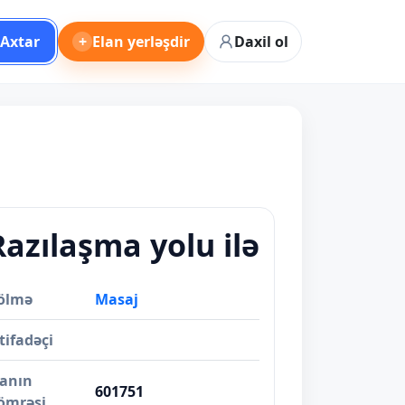
Axtar
+
Elan yerləşdir
Daxil ol
Razılaşma yolu ilə
ölmə
Masaj
tifadəçi
lanın
601751
ömrəsi