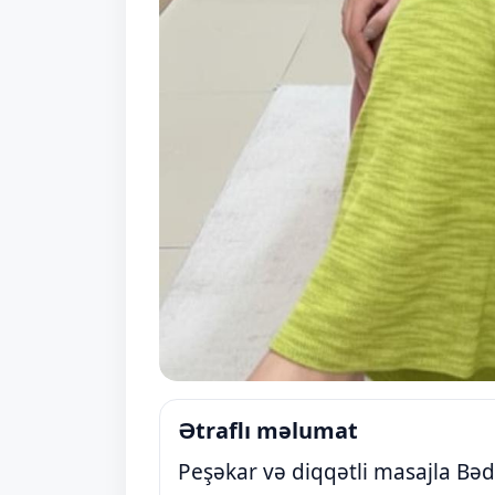
Ətraflı məlumat
Peşəkar və diqqətli masajla Bəd