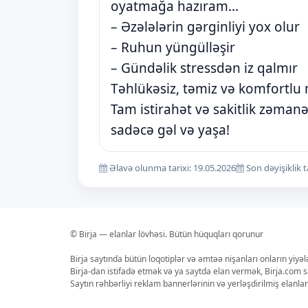
oyatmağa hazıram...
– Əzələlərin gərginliyi yox olur
– Ruhun yüngülləşir
– Gündəlik stressdən iz qalmır
Təhlükəsiz, təmiz və komfortlu
Tam istirahət və sakitlik zəmanə
sadəcə gəl və yaşa!
Əlavə olunma tarixi: 19.05.2026
Son dəyişiklik t
© Birja — elanlar lövhəsi. Bütün hüquqları qorunur
Birja saytında bütün loqotiplər və əmtəə nişanları onların yiyə
Birja-dan istifadə etmək və ya saytda elan vermək, Birja.com s
Saytın rəhbərliyi reklam bannerlərinin və yerləşdirilmiş elan