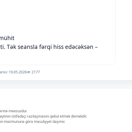
 mühit
ti. Tək seansla fərqi hiss edəcəksən –
arixi: 19.05.2026
2177
lərinə məxsusdur.
aytının istifadəçi razılaşmasını qəbul etmək deməkdir.
ların məzmununa görə məsuliyyət daşımır.