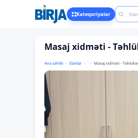
Kateqoriyalar
Masaj xidməti - Təhlü
Ana səhifə
Elanlar
Masaj xidməti - Təhlükə