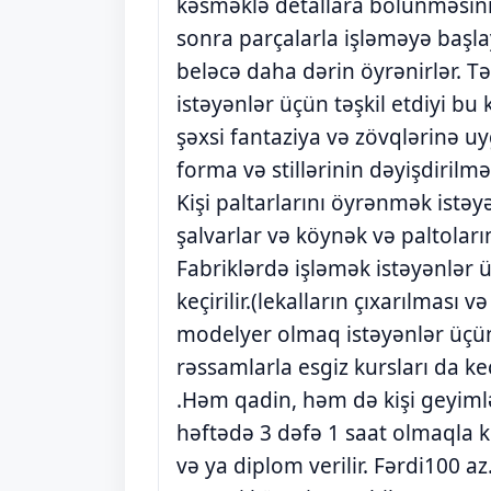
kəsməklə detallara bölünməsini
sonra parçalarla işləməyə başlayı
beləcə daha dərin öyrənirlər. T
istəyənlər üçün təşkil etdiyi bu
şəxsi fantaziya və zövqlərinə u
forma və stillərinin dəyişdirilməs
Kişi paltarlarını öyrənmək istəy
şalvarlar və köynək və paltoların 
Fabriklərdə işləmək istəyənlər 
keçirilir.(lekalların çıxarılması
modelyer olmaq istəyənlər üçün
rəssamlarla esgiz kursları da keç
.Həm qadin, həm də kişi geyimlə
həftədə 3 dəfə 1 saat olmaqla keç
və ya diplom verilir. Fərdi100 az