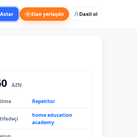
Axtar
+
Elan yerləşdir
Daxil ol
60
AZN
ölmə
Repetitor
home education
tifadəçi
academy
lanın