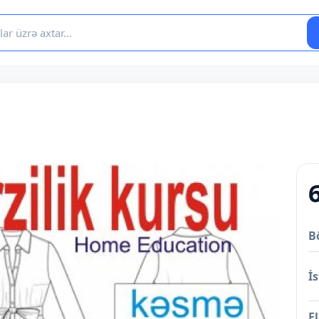
B
İs
E