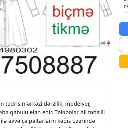
n
n tədris mərkəzi dərzilik, modelyer,
bə qəbulu elan edir. Tələbələr Ali təhsilli
ilə əvvəlcə paltarların kağız üzərində