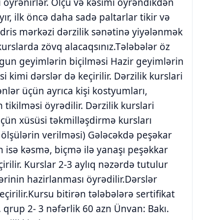
 öyrənirlər. Ölçü və kəsimi öyrəndikdən
r, ilk öncə daha sadə paltarlar tikir və
ədris mərkəzi dərzilik sənətinə yiyələnmək
 kurslarda zövq alacaqsınız.Tələbələr öz
ygun geyimlərin biçilməsi Hazir geyimlərin
i kimi dərslər də keçirilir. Dərzilik kurslari
ənlər üçün ayrıca kişi kostyumları,
tikilməsi öyrədilir. Dərzilik kurslari
üçün xüsüsi təkmilləşdirmə kursları
 və ölşülərin verilməsi) Gələcəkdə peşəkar
 isə kəsmə, biçmə ilə yanaşı peşəkkar
irilir. Kurslar 2-3 aylıq nəzərdə tutulur
rinin hazirlanması öyrədilir.Dərslər
irilir.Kursu bitirən tələbələrə sertifikat
. qrup 2- 3 nəfərlik 60 azn Ünvan: Bakı.