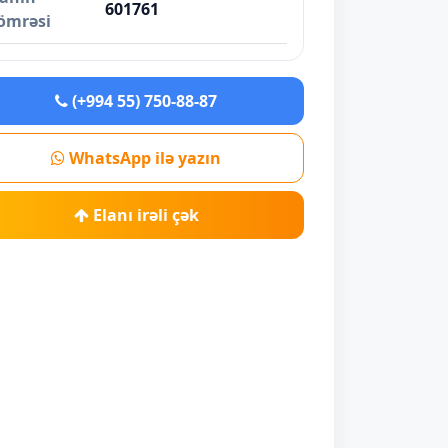
601761
ömrəsi
(+994 55) 750-88-87
WhatsApp ilə yazın
Elanı irəli çək