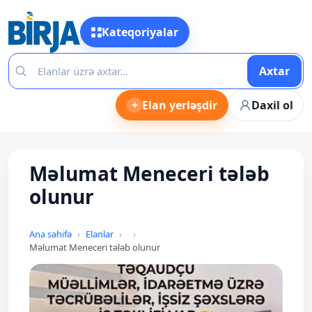
Kateqoriyalar
Axtar
+
Elan yerləşdir
Daxil ol
Məlumat Meneceri tələb
olunur
Ana səhifə
Elanlar
Məlumat Meneceri tələb olunur