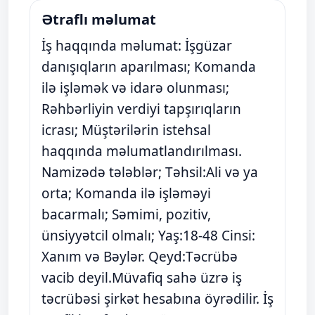
Ətraflı məlumat
İş haqqında məlumat: İşgüzar
danışıqların aparılması; Komanda
ilə işləmək və idarə olunması;
Rəhbərliyin verdiyi tapşırıqların
icrası; Müştərilərin istehsal
haqqında məlumatlandırılması.
Namizədə tələblər; Təhsil:Ali və ya
orta; Komanda ilə işləməyi
bacarmalı; Səmimi, pozitiv,
ünsiyyətcil olmalı; Yaş:18-48 Cinsi:
Xanım və Bəylər. Qeyd:Təcrübə
vacib deyil.Müvafiq sahə üzrə iş
təcrübəsi şirkət hesabına öyrədilir. İş