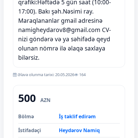
qrafiki:Həftədə 5 gün saat (10:00-
17:00). Bakı şəh.Nəsimi ray.
Maraqlananlar gmail adresinə
namigheydarov8@gmail.com
CV-
nizi göndərə və ya səhifədə qeyd
olunan nömrə ilə əlaqə saxlaya
bilərsiz.
Əlavə olunma tarixi: 20.05.2026
164
500
AZN
Bölmə
İş təklif edirəm
İstifadəçi
Heydərov Namiq