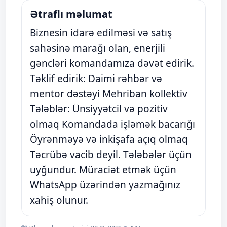
Ətraflı məlumat
Biznesin idarə edilməsi və satış
sahəsinə marağı olan, enerjili
gəncləri komandamıza dəvət edirik.
Təklif edirik: Daimi rəhbər və
mentor dəstəyi ​Mehriban kollektiv ​
Tələblər: Ünsiyyətcil və pozitiv
olmaq ​Komandada işləmək bacarığı
​Öyrənməyə və inkişafa açıq olmaq ​
Təcrübə vacib deyil. Tələbələr üçün
uyğundur. ​Müraciət etmək üçün
WhatsApp üzərindən yazmağınız
xahiş olunur.