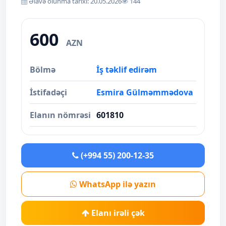
Əlavə olunma tarixi: 20.05.2026
144
600
AZN
Bölmə
İş təklif edirəm
İstifadəçi
Esmira Gülməmmədova
Elanın nömrəsi
601810
(+994 55) 200-12-35
WhatsApp ilə yazın
Elanı irəli çək