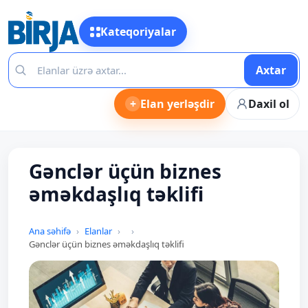
Kateqoriyalar
Axtar
+
Elan yerləşdir
Daxil ol
Gənclər üçün biznes
əməkdaşlıq təklifi
Ana səhifə
Elanlar
Gənclər üçün biznes əməkdaşlıq təklifi