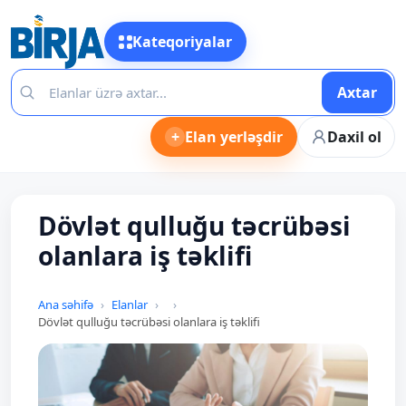
Kateqoriyalar
Axtar
+
Elan yerləşdir
Daxil ol
Dövlət qulluğu təcrübəsi
olanlara iş təklifi
Ana səhifə
Elanlar
Dövlət qulluğu təcrübəsi olanlara iş təklifi