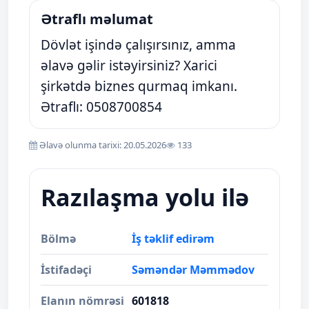
Ətraflı məlumat
Dövlət işində çalışırsınız, amma
əlavə gəlir istəyirsiniz? Xarici
şirkətdə biznes qurmaq imkanı.
Ətraflı: 0508700854
Əlavə olunma tarixi: 20.05.2026
133
Razılaşma yolu ilə
Bölmə
İş təklif edirəm
İstifadəçi
Səməndər Məmmədov
Elanın nömrəsi
601818