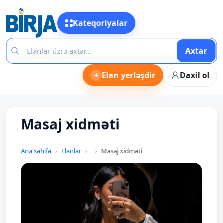
Kateqoriyalar
Axtar
+
Elan yerləşdir
Daxil ol
Masaj xidməti
Ana səhifə
Elanlar
Masaj xidməti