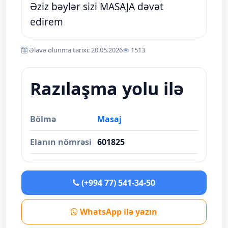
Əziz bəylər sizi MASAJA dəvət
edirem
Əlavə olunma tarixi: 20.05.2026
1513
Razılaşma yolu ilə
Bölmə
Masaj
Elanın nömrəsi
601825
(+994 77) 541-34-50
WhatsApp ilə yazın