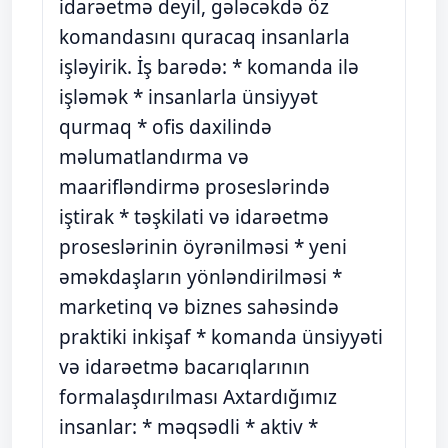
idarəetmə deyil, gələcəkdə öz
komandasını quracaq insanlarla
işləyirik. İş barədə: * komanda ilə
işləmək * insanlarla ünsiyyət
qurmaq * ofis daxilində
məlumatlandırma və
maarifləndirmə proseslərində
iştirak * təşkilati və idarəetmə
proseslərinin öyrənilməsi * yeni
əməkdaşların yönləndirilməsi *
marketinq və biznes sahəsində
praktiki inkişaf * komanda ünsiyyəti
və idarəetmə bacarıqlarının
formalaşdırılması Axtardığımız
insanlar: * məqsədli * aktiv *