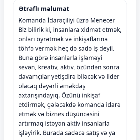
Ətraflı məlumat
Komanda İdarəçiliyi üzrə Menecer
Biz bilirik ki, insanlara xidmət etmək,
onları öyrətmək və inkişaflarına
töhfə vermək heç də sadə iş deyil.
Buna görə insanlarla işləməyi
sevən, kreativ, aktiv, özündən sonra
davamçılar yetişdirə biləcək və lider
olacaq dəyərli əməkdaş
axtarışındayıq. Özünü inkişaf
etdirmək, gələcəkdə komanda idarə
etmək və biznes düşüncəsini
artırmaq istəyən aktiv insanlarla
işləyirik. Burada sadəcə satış və ya