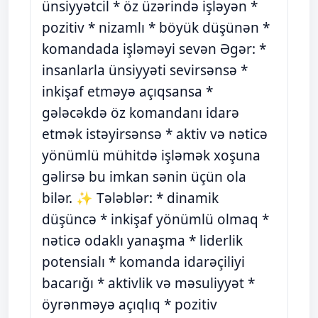
ünsiyyətcil * öz üzərində işləyən *
pozitiv * nizamlı * böyük düşünən *
komandada işləməyi sevən Əgər: *
insanlarla ünsiyyəti sevirsənsə *
inkişaf etməyə açıqsansa *
gələcəkdə öz komandanı idarə
etmək istəyirsənsə * aktiv və nəticə
yönümlü mühitdə işləmək xoşuna
gəlirsə bu imkan sənin üçün ola
bilər. ✨ Tələblər: * dinamik
düşüncə * inkişaf yönümlü olmaq *
nəticə odaklı yanaşma * liderlik
potensialı * komanda idarəçiliyi
bacarığı * aktivlik və məsuliyyət *
öyrənməyə açıqlıq * pozitiv