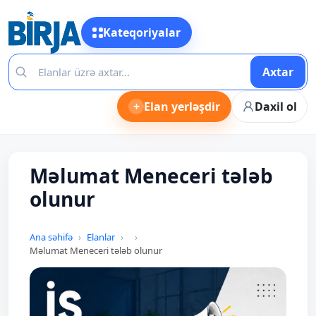
Kateqoriyalar
Axtar
+
Elan yerləşdir
Daxil ol
Məlumat Meneceri tələb
olunur
Ana səhifə
Elanlar
Məlumat Meneceri tələb olunur