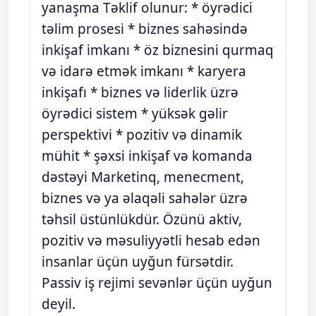
yanaşma Təklif olunur: * öyrədici
təlim prosesi * biznes sahəsində
inkişaf imkanı * öz biznesini qurmaq
və idarə etmək imkanı * karyera
inkişafı * biznes və liderlik üzrə
öyrədici sistem * yüksək gəlir
perspektivi * pozitiv və dinamik
mühit * şəxsi inkişaf və komanda
dəstəyi Marketinq, menecment,
biznes və ya əlaqəli sahələr üzrə
təhsil üstünlükdür. Özünü aktiv,
pozitiv və məsuliyyətli hesab edən
insanlar üçün uyğun fürsətdir.
Passiv iş rejimi sevənlər üçün uyğun
deyil.