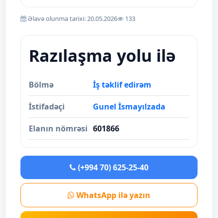
Əlavə olunma tarixi: 20.05.2026
133
Razılaşma yolu ilə
Bölmə
İş təklif edirəm
İstifadəçi
Gunel İsmayılzada
Elanın nömrəsi
601866
(+994 70) 625-25-40
WhatsApp ilə yazın