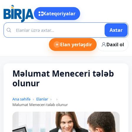
Kateqoriyalar
Axtar
+
Elan yerləşdir
Daxil ol
Məlumat Meneceri tələb
olunur
Ana səhifə
Elanlar
Məlumat Meneceri tələb olunur