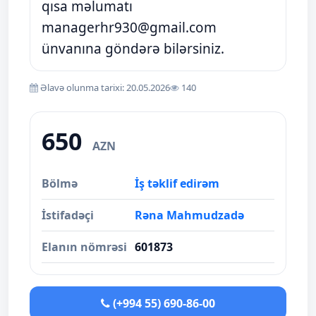
qısa məlumatı
managerhr930@gmail.com
ünvanına göndərə bilərsiniz.
Əlavə olunma tarixi: 20.05.2026
140
650
AZN
Bölmə
İş təklif edirəm
İstifadəçi
Rəna Mahmudzadə
Elanın nömrəsi
601873
(+994 55) 690-86-00