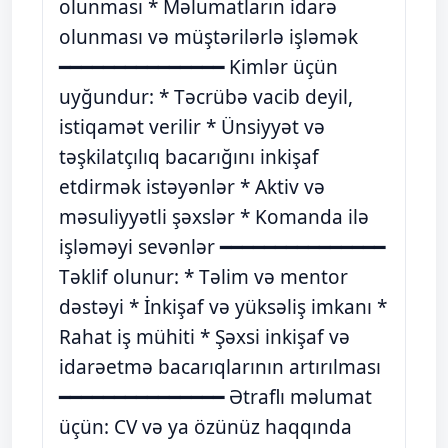
olunması * Məlumatların idarə
olunması və müştərilərlə işləmək
━━━━━━━━━━━━━━━ Kimlər üçün
uyğundur: * Təcrübə vacib deyil,
istiqamət verilir * Ünsiyyət və
təşkilatçılıq bacarığını inkişaf
etdirmək istəyənlər * Aktiv və
məsuliyyətli şəxslər * Komanda ilə
işləməyi sevənlər ━━━━━━━━━━━━━━━
Təklif olunur: * Təlim və mentor
dəstəyi * İnkişaf və yüksəliş imkanı *
Rahat iş mühiti * Şəxsi inkişaf və
idarəetmə bacarıqlarının artırılması
━━━━━━━━━━━━━━━ Ətraflı məlumat
üçün: CV və ya özünüz haqqında