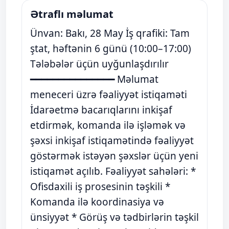
Ətraflı məlumat
Ünvan: Bakı, 28 May İş qrafiki: Tam
ştat, həftənin 6 günü (10:00–17:00)
Tələbələr üçün uyğunlaşdırılır
━━━━━━━━━━━━━━━ Məlumat
meneceri üzrə fəaliyyət istiqaməti
İdarəetmə bacarıqlarını inkişaf
etdirmək, komanda ilə işləmək və
şəxsi inkişaf istiqamətində fəaliyyət
göstərmək istəyən şəxslər üçün yeni
istiqamət açılıb. Fəaliyyət sahələri: *
Ofisdaxili iş prosesinin təşkili *
Komanda ilə koordinasiya və
ünsiyyət * Görüş və tədbirlərin təşkil