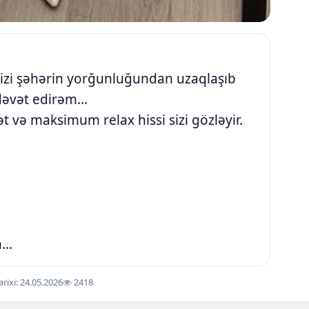
Sizi şəhərin yorğunluğundan uzaqlaşıb
dəvət edirəm…
 və maksimum relax hissi sizi gözləyir.
in…
arixi: 24.05.2026
2418