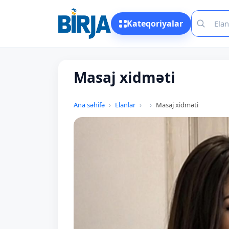
Kateqoriyalar
Masaj xidməti
Ana səhifə
Elanlar
Masaj xidməti