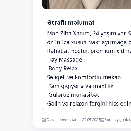
Ətraflı məlumat
Mən Ziba Xanım, 24 yaşım var. 
özünüzə xüsusi vaxt ayırmağa 
Rahat atmosfer, premium xidmət
Tay Massage
Body Relax
Səliqəli və komfortlu məkan
Tam gigiyena və məxfilik
Gülərüz münasibət
Gəlin və relaxın fərqini hiss ed
Əlavə olunma tarixi: 20.05.2026
Son dəyişiklik t