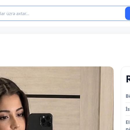
B
İs
E
n