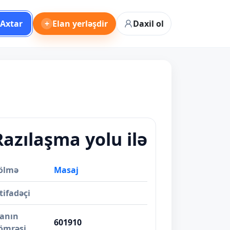
Axtar
+
Elan yerləşdir
Daxil ol
Razılaşma yolu ilə
ölmə
Masaj
tifadəçi
lanın
601910
ömrəsi