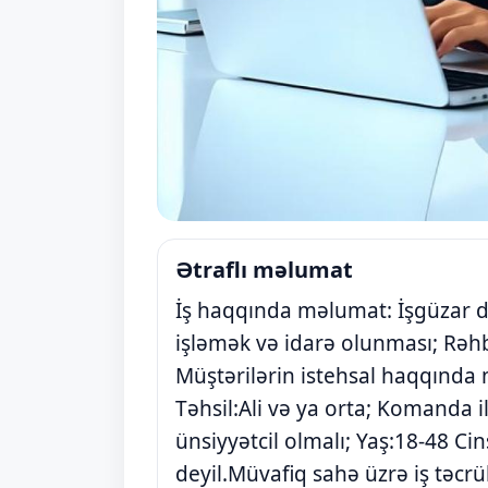
Ətraflı məlumat
İş haqqında məlumat: İşgüzar d
işləmək və idarə olunması; Rəhbər
Müştərilərin istehsal haqqında
Təhsil:Ali və ya orta; Komanda i
ünsiyyətcil olmalı; Yaş:18-48 Ci
deyil.Müvafiq sahə üzrə iş təcrüb