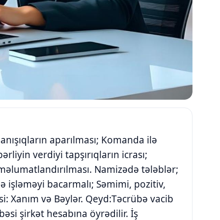
anışıqların aparılması; Komanda ilə
liyin verdiyi tapşırıqların icrası;
 məlumatlandırılması. Namizədə tələblər;
lə işləməyi bacarmalı; Səmimi, pozitiv,
nsi: Xanım və Bəylər. Qeyd:Təcrübə vacib
əsi şirkət hesabına öyrədilir. İş