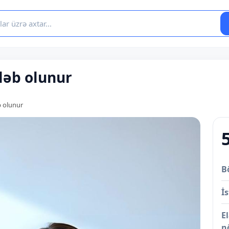
ləb olunur
 olunur
B
İs
E
n