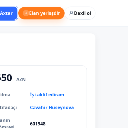
Axtar
+
Elan yerləşdir
Daxil ol
550
AZN
ölmə
İş təklif edirəm
tifadəçi
Cəvahir Hüseynova
lanın
601948
ömrəsi