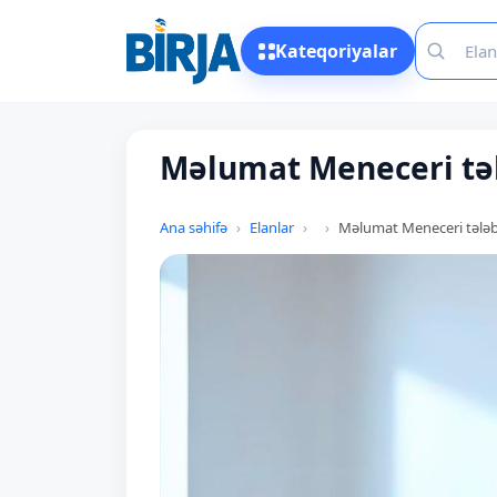
Kateqoriyalar
Məlumat Meneceri tə
Ana səhifə
Elanlar
Məlumat Meneceri tələb