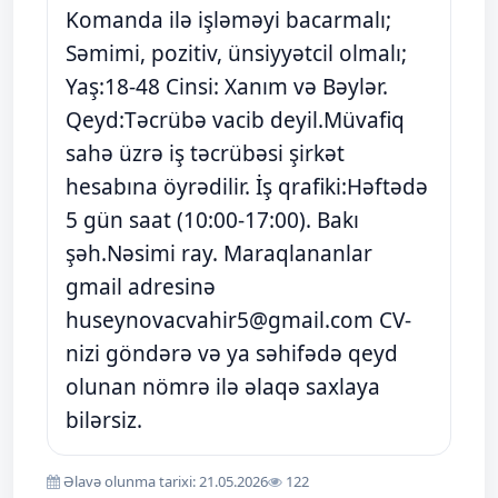
Komanda ilə işləməyi bacarmalı;
Səmimi, pozitiv, ünsiyyətcil olmalı;
Yaş:18-48 Cinsi: Xanım və Bəylər.
Qeyd:Təcrübə vacib deyil.Müvafiq
sahə üzrə iş təcrübəsi şirkət
hesabına öyrədilir. İş qrafiki:Həftədə
5 gün saat (10:00-17:00). Bakı
şəh.Nəsimi ray. Maraqlananlar
gmail adresinə
huseynovacvahir5@gmail.com
CV-
nizi göndərə və ya səhifədə qeyd
olunan nömrə ilə əlaqə saxlaya
bilərsiz.
Əlavə olunma tarixi: 21.05.2026
122