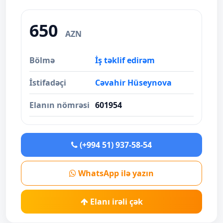
650
AZN
Bölmə
İş təklif edirəm
İstifadəçi
Cəvahir Hüseynova
Elanın nömrəsi
601954
(+994 51) 937-58-54
WhatsApp ilə yazın
Elanı irəli çək