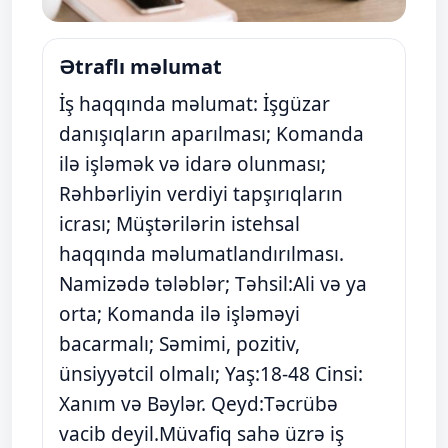
Ətraflı məlumat
İş haqqında məlumat: İşgüzar
danışıqların aparılması; Komanda
ilə işləmək və idarə olunması;
Rəhbərliyin verdiyi tapşırıqların
icrası; Müştərilərin istehsal
haqqında məlumatlandırılması.
Namizədə tələblər; Təhsil:Ali və ya
orta; Komanda ilə işləməyi
bacarmalı; Səmimi, pozitiv,
ünsiyyətcil olmalı; Yaş:18-48 Cinsi:
Xanım və Bəylər. Qeyd:Təcrübə
vacib deyil.Müvafiq sahə üzrə iş