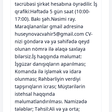
təcrübəsi şirkət hesabına öyrədilir. İş
qrafiki:Həftədə 5 gün saat (10:00-
17:00). Bakı şəh.Nəsimi ray.
Maraqlananlar gmail adresinə
huseynovacvahir5@gmail.com
CV-
nizi göndərə və ya səhifədə qeyd
olunan nömrə ilə əlaqə saxlaya
bilərsiz.İş haqqında məlumat:
İşgüzar danışıqların aparılması;
Komanda ilə işləmək və idarə
olunması; Rəhbərliyin verdiyi
tapşırıqların icrası; Müştərilərin
istehsal haqqında
məlumatlandırılması. Namizədə
tələblər; Təhsil:Ali və ya orta;