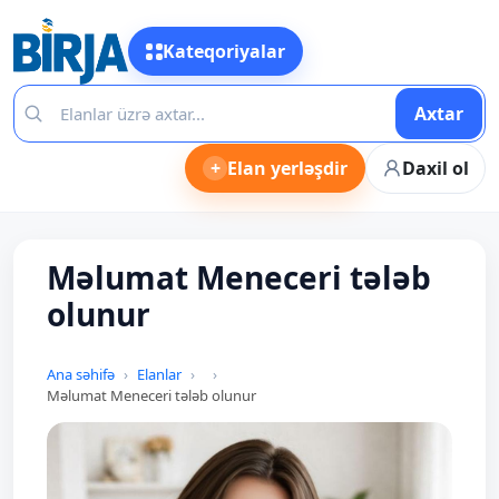
Kateqoriyalar
Axtar
+
Elan yerləşdir
Daxil ol
Məlumat Meneceri tələb
olunur
Ana səhifə
Elanlar
Məlumat Meneceri tələb olunur