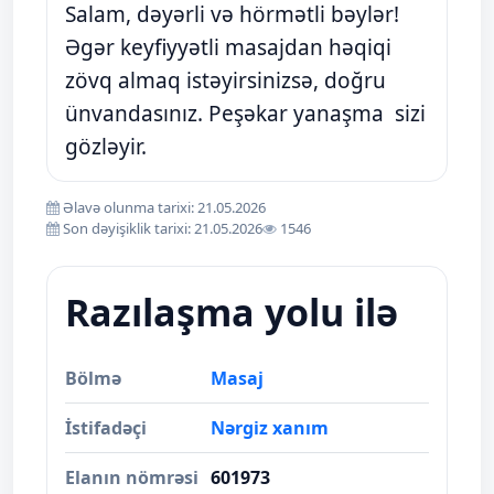
Salam, dəyərli və hörmətli bəylər!
Əgər keyfiyyətli masajdan həqiqi
zövq almaq istəyirsinizsə, doğru
ünvandasınız. Peşəkar yanaşma sizi
gözləyir.
Əlavə olunma tarixi: 21.05.2026
Son dəyişiklik tarixi: 21.05.2026
1546
Razılaşma yolu ilə
Bölmə
Masaj
İstifadəçi
Nərgiz xanım
Elanın nömrəsi
601973