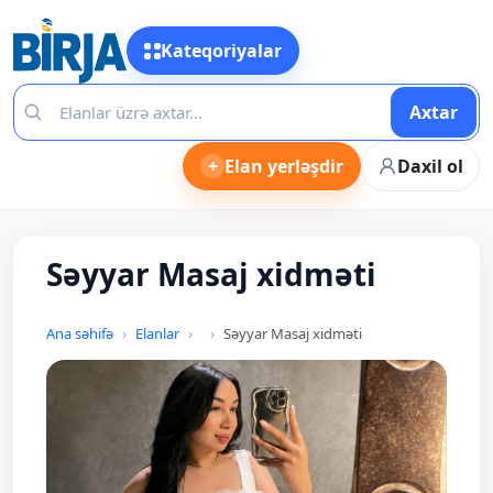
Kateqoriyalar
Axtar
+
Elan yerləşdir
Daxil ol
Səyyar Masaj xidməti
Ana səhifə
Elanlar
Səyyar Masaj xidməti