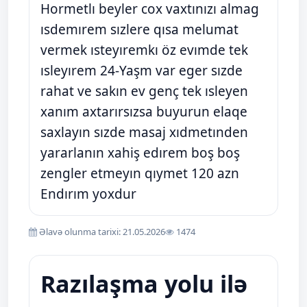
Hormetlı beyler cox vaxtınızı almag
ısdemırem sızlere qısa melumat
vermek ısteyıremkı öz evımde tek
ısleyırem 24-Yaşm var eger sızde
rahat ve sakın ev genç tek ısleyen
xanım axtarırsızsa buyurun elaqe
saxlayın sızde masaj xıdmetınden
yararlanın xahiş edırem boş boş
zengler etmeyın qıymet 120 azn
Endırım yoxdur
Əlavə olunma tarixi: 21.05.2026
1474
Razılaşma yolu ilə