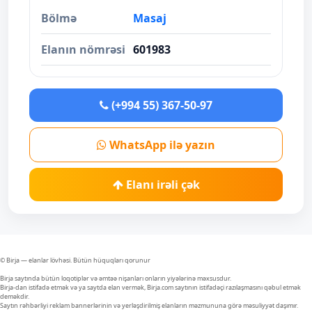
Bölmə
Masaj
Elanın nömrəsi
601983
(+994 55) 367-50-97
WhatsApp ilə yazın
Elanı irəli çək
© Birja — elanlar lövhəsi. Bütün hüquqları qorunur
Birja saytında bütün loqotiplər və əmtəə nişanları onların yiyələrinə məxsusdur.
Birja-dan istifadə etmək və ya saytda elan vermək, Birja.com saytının istifadəçi razılaşmasını qəbul etmək
deməkdir.
Saytın rəhbərliyi reklam bannerlərinin və yerləşdirilmiş elanların məzmununa görə məsuliyyət daşımır.