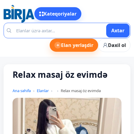
Kateqoriyalar
Axtar
+
Elan yerləşdir
Daxil ol
Relax masaj öz evimdə
Ana səhifə
Elanlar
Relax masaj öz evimdə