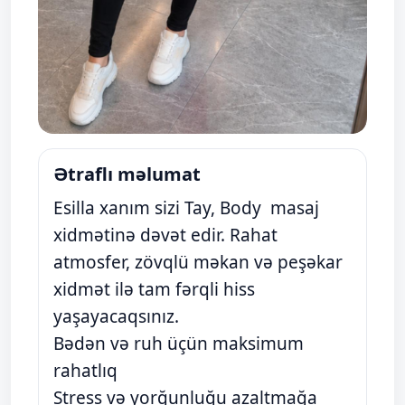
Ətraflı məlumat
Esilla xanım sizi Tay, Body masaj
xidmətinə dəvət edir. Rahat
atmosfer, zövqlü məkan və peşəkar
xidmət ilə tam fərqli hiss
yaşayacaqsınız.
Bədən və ruh üçün maksimum
rahatlıq
Stress və yorğunluğu azaltmağa