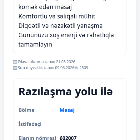
kömək edən masaj
Komfortlu və səliqəli mühit
Diqqətli və nəzakətli yanaşma
Gününüzü xoş enerji və rahatlıqla
tamamlayın
Əlavə olunma tarixi: 21.05.2026
Son dəyişiklik tarixi: 09.06.2026
2809
Razılaşma yolu ilə
Bölmə
Masaj
İstifadəçi
Elanın nömrəsi
602007