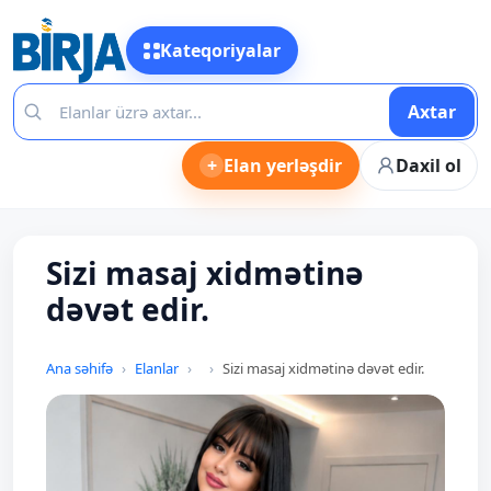
Kateqoriyalar
Axtar
+
Elan yerləşdir
Daxil ol
Sizi masaj xidmətinə
dəvət edir.
Ana səhifə
Elanlar
Sizi masaj xidmətinə dəvət edir.