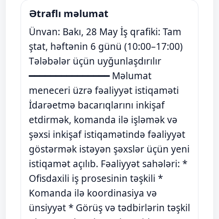
Ətraflı məlumat
Ünvan: Bakı, 28 May İş qrafiki: Tam
ştat, həftənin 6 günü (10:00–17:00)
Tələbələr üçün uyğunlaşdırılır
━━━━━━━━━━━━━━━ Məlumat
meneceri üzrə fəaliyyət istiqaməti
İdarəetmə bacarıqlarını inkişaf
etdirmək, komanda ilə işləmək və
şəxsi inkişaf istiqamətində fəaliyyət
göstərmək istəyən şəxslər üçün yeni
istiqamət açılıb. Fəaliyyət sahələri: *
Ofisdaxili iş prosesinin təşkili *
Komanda ilə koordinasiya və
ünsiyyət * Görüş və tədbirlərin təşkil