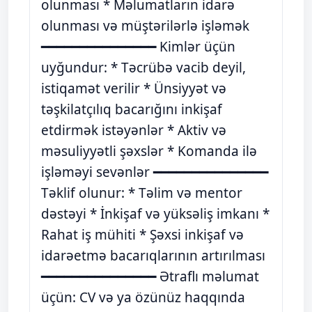
olunması * Məlumatların idarə
olunması və müştərilərlə işləmək
━━━━━━━━━━━━━━━ Kimlər üçün
uyğundur: * Təcrübə vacib deyil,
istiqamət verilir * Ünsiyyət və
təşkilatçılıq bacarığını inkişaf
etdirmək istəyənlər * Aktiv və
məsuliyyətli şəxslər * Komanda ilə
işləməyi sevənlər ━━━━━━━━━━━━━━━
Təklif olunur: * Təlim və mentor
dəstəyi * İnkişaf və yüksəliş imkanı *
Rahat iş mühiti * Şəxsi inkişaf və
idarəetmə bacarıqlarının artırılması
━━━━━━━━━━━━━━━ Ətraflı məlumat
üçün: CV və ya özünüz haqqında