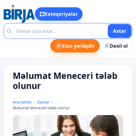
Kateqoriyalar
Axtar
+
Elan yerləşdir
Daxil ol
Məlumat Meneceri tələb
olunur
Ana səhifə
Elanlar
Məlumat Meneceri tələb olunur