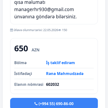
qısa məlumatı
managerhr930@gmail.com
ünvanına göndərə bilərsiniz.
Əlavə olunma tarixi: 22.05.2026
150
650
AZN
Bölmə
İş təklif edirəm
İstifadəçi
Rəna Mahmudzadə
Elanın nömrəsi
602032
(+994 55) 690-86-00