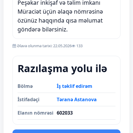
Peşəkar inkişaf və təlim imkanı
Müraciət üçün əlaqə nömrəsinə
özünüz haqqında qısa məlumat
göndərə bilərsiniz.
Əlavə olunma tarixi: 22.05.2026
133
Razılaşma yolu ilə
Bölmə
İş təklif edirəm
İstifadəçi
Təranə Astanova
Elanın nömrəsi
602033