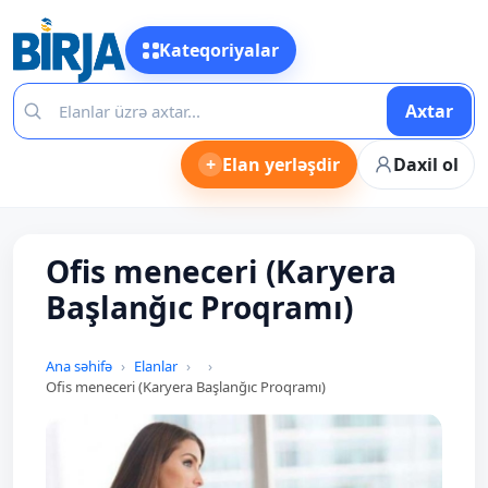
Kateqoriyalar
Axtar
+
Elan yerləşdir
Daxil ol
Ofis meneceri (Karyera
Başlanğıc Proqramı)
Ana səhifə
Elanlar
Ofis meneceri (Karyera Başlanğıc Proqramı)