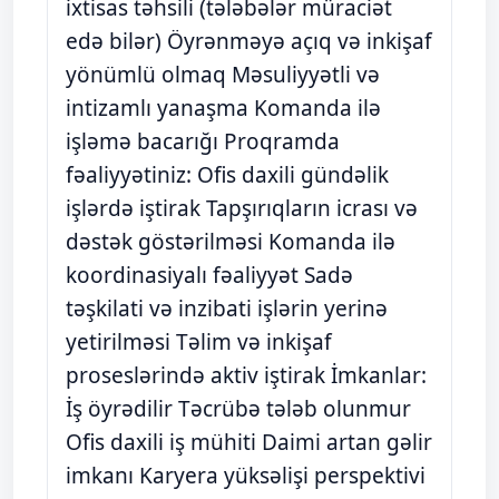
ixtisas təhsili (tələbələr müraciət
edə bilər) Öyrənməyə açıq və inkişaf
yönümlü olmaq Məsuliyyətli və
intizamlı yanaşma Komanda ilə
işləmə bacarığı Proqramda
fəaliyyətiniz: Ofis daxili gündəlik
işlərdə iştirak Tapşırıqların icrası və
dəstək göstərilməsi Komanda ilə
koordinasiyalı fəaliyyət Sadə
təşkilati və inzibati işlərin yerinə
yetirilməsi Təlim və inkişaf
proseslərində aktiv iştirak İmkanlar:
İş öyrədilir Təcrübə tələb olunmur
Ofis daxili iş mühiti Daimi artan gəlir
imkanı Karyera yüksəlişi perspektivi