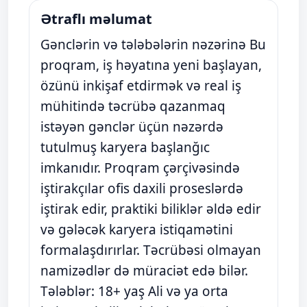
Ətraflı məlumat
Gənclərin və tələbələrin nəzərinə Bu
proqram, iş həyatına yeni başlayan,
özünü inkişaf etdirmək və real iş
mühitində təcrübə qazanmaq
istəyən gənclər üçün nəzərdə
tutulmuş karyera başlanğıc
imkanıdır. Proqram çərçivəsində
iştirakçılar ofis daxili proseslərdə
iştirak edir, praktiki biliklər əldə edir
və gələcək karyera istiqamətini
formalaşdırırlar. Təcrübəsi olmayan
namizədlər də müraciət edə bilər.
Tələblər: 18+ yaş Ali və ya orta