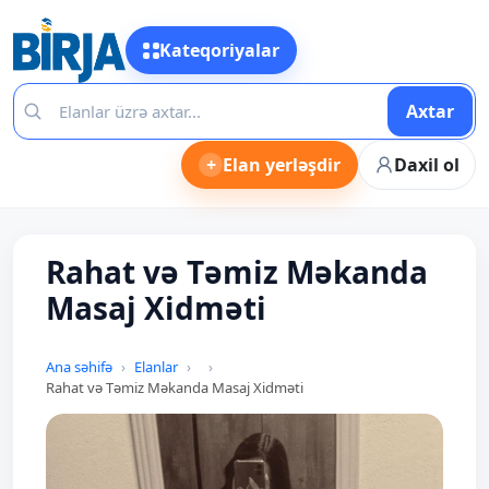
Kateqoriyalar
Axtar
+
Elan yerləşdir
Daxil ol
Rahat və Təmiz Məkanda
Masaj Xidməti
Ana səhifə
Elanlar
Rahat və Təmiz Məkanda Masaj Xidməti