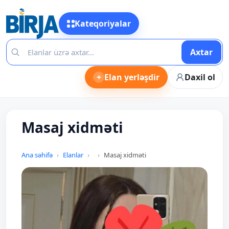
Kateqoriyalar
Axtar
+
Elan yerləşdir
Daxil ol
Masaj xidməti
Ana səhifə
Elanlar
Masaj xidməti