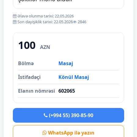
Əlavə olunma tarixi: 22.05.2026
Son dəyişiklik tarixi: 22.05.2026
2846
100
AZN
Bölmə
Masaj
İstifadəçi
Könül Masaj
Elanın nömrəsi
602065
(+994 55) 390-85-90
WhatsApp ilə yazın