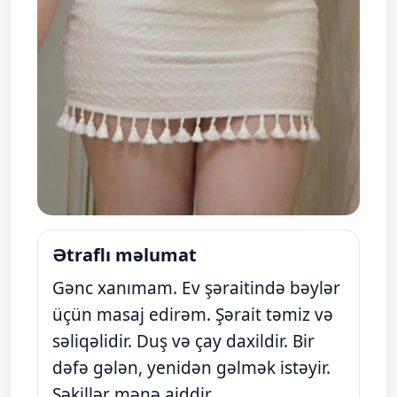
Ətraflı məlumat
Gənc xanımam. Ev şəraitində bəylər
üçün masaj edirəm. Şərait təmiz və
səliqəlidir. Duş və çay daxildir. Bir
dəfə gələn, yenidən gəlmək istəyir.
Şəkillər mənə aiddir