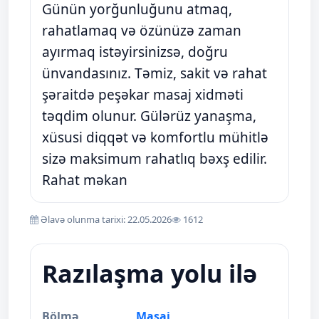
Günün yorğunluğunu atmaq,
rahatlamaq və özünüzə zaman
ayırmaq istəyirsinizsə, doğru
ünvandasınız. Təmiz, sakit və rahat
şəraitdə peşəkar masaj xidməti
təqdim olunur. Gülərüz yanaşma,
xüsusi diqqət və komfortlu mühitlə
sizə maksimum rahatlıq bəxş edilir.
Rahat məkan
Əlavə olunma tarixi: 22.05.2026
1612
Razılaşma yolu ilə
Bölmə
Masaj