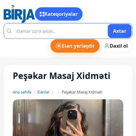
Kateqoriyalar
Axtar
+
Elan yerləşdir
Daxil ol
Peşəkar Masaj Xidməti
Ana səhifə
Elanlar
Peşəkar Masaj Xidməti