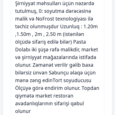
Şirniyyat məhsulları üçün nəzərdə
tutulmuş, 0: soyutma dərəcəsinə
malik və NoFrost texnologiyası ilə
təchiz olunmuşdur Uzunluq : 1.20m
,1.50m , 2m , 2.50 m (istənilən
ölçüdə sifariş edilə bilər) Pasta
Dolabı iki şüşə rəfə malikdir, market
və şirniyyat mağazalarında istifadə
olunur. Zəmanət verilir gəlib baxa
bilərsiz ünvan Sabunçu əlaqə üçün
mənə zəng edinTort soyuducusu
Ölçüyə görə endirim olunur. Topdan
qiymətə market restoran
avadanlıqlarının sifarişi qəbul
olunur