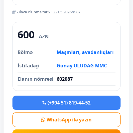
Əlavə olunma tarixi: 22.05.2026
87
600
AZN
Bölmə
Maşınları, avadanlıqları
İstifadəçi
Gunay ULUDAG MMC
Elanın nömrəsi
602087
(+994 51) 819-44-52
WhatsApp ilə yazın