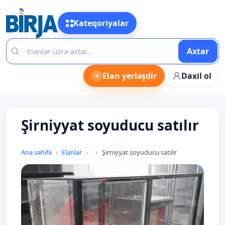
Kateqoriyalar
Axtar
+
Elan yerləşdir
Daxil ol
Şirniyyat soyuducu satılır
Ana səhifə
Elanlar
Şirniyyat soyuducu satılır