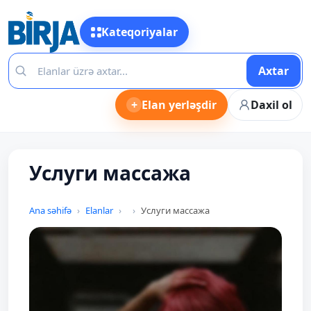
Kateqoriyalar
Axtar
+
Elan yerləşdir
Daxil ol
Услуги массажа
Ana səhifə
Elanlar
Услуги массажа