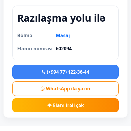
Razılaşma yolu ilə
Bölmə
Masaj
Elanın nömrəsi
602094
(+994 77) 122-36-44
WhatsApp ilə yazın
Elanı irəli çək