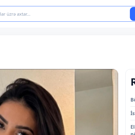
B
İs
E
n