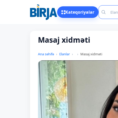
Kateqoriyalar
Masaj xidməti
Ana səhifə
Elanlar
Masaj xidməti