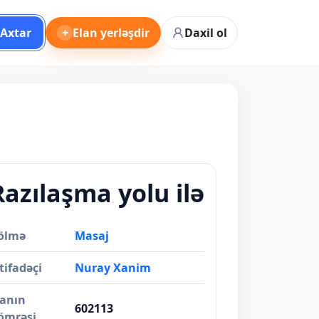
Axtar
+
Elan yerləşdir
Daxil ol
Razılaşma yolu ilə
ölmə
Masaj
tifadəçi
Nuray Xanim
lanın
602113
ömrəsi