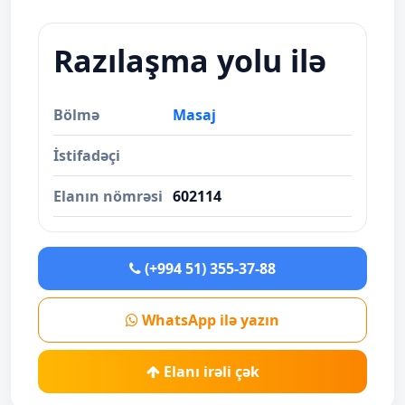
Razılaşma yolu ilə
Bölmə
Masaj
İstifadəçi
Elanın nömrəsi
602114
(+994 51) 355-37-88
WhatsApp ilə yazın
Elanı irəli çək