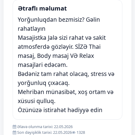
Ətraflı məlumat
Yorğunluqdan bezmisiz? Gəlin
rahatlayın
Masajistka Jalə sizi rahat və sakit
atmosferdə gözləyir. SİZƏ Thai
masaj, Body masaj VƏ Relax
masajlari edəcəm.
Bədəniz tam rahat olacaq, stress və
yorğunluq çıxacaq.
Mehriban münasibət, xoş ortam və
xüsusi qulluq.
Özünüzə istirahət hədiyyə edin
Əlavə olunma tarixi: 22.05.2026
Son dəyişiklik tarixi: 22.05.2026
1328