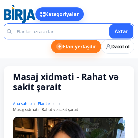
Kateqoriyalar
Axtar
+
Elan yerləşdir
Daxil ol
Masaj xidməti - Rahat və
sakit şərait
Ana səhifə
Elanlar
Masaj xidməti - Rahat və sakit şərait