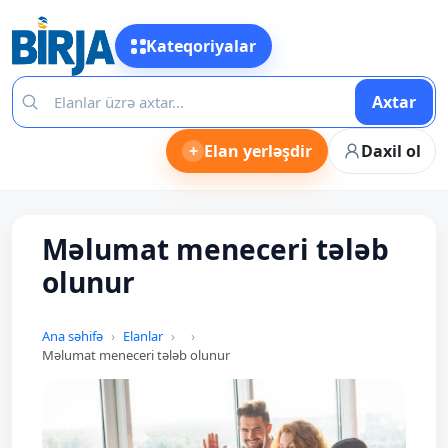
Kateqoriyalar
Axtar
+
Elan yerləşdir
Daxil ol
Məlumat meneceri tələb
olunur
Ana səhifə
Elanlar
Məlumat meneceri tələb olunur