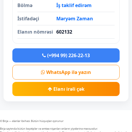
Bölmə
İş təklif edirəm
İstifadəçi
Məryəm Zaman
Elanın nömrəsi
602132
(+994 99) 226-22-13
WhatsApp ilə yazın
Elanı irəli çək
© Birja — elanlar lövhəsi. Bütün hüquqları qorunur
Birja saytında bütün loqotiplər və əmtəə nişanları onların yiyələrinə məxsusdur.