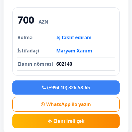
700
AZN
Bölmə
İş təklif edirəm
İstifadəçi
Məryəm Xanım
Elanın nömrəsi
602140
(+994 10) 326-58-65
WhatsApp ilə yazın
Elanı irəli çək