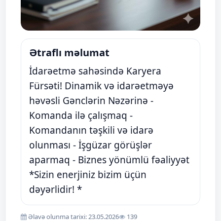
Ətraflı məlumat
İdarəetmə sahəsində Karyera
Fürsəti! Dinamik və idarəetməyə
həvəsli Gənclərin Nəzərinə -
Komanda ilə çalışmaq -
Komandanın təşkili və idarə
olunması - İşgüzar görüşlər
aparmaq - Biznes yönümlü fəaliyyət
*Sizin enerjiniz bizim üçün
dəyərlidir! * ​
Əlavə olunma tarixi: 23.05.2026
139