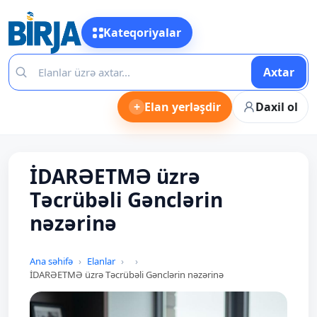
Kateqoriyalar
Axtar
+
Elan yerləşdir
Daxil ol
İDARƏETMƏ üzrə
Təcrübəli Gənclərin
nəzərinə
Ana səhifə
Elanlar
İDARƏETMƏ üzrə Təcrübəli Gənclərin nəzərinə