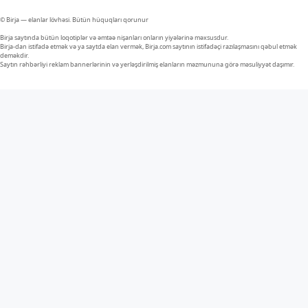
© Birja — elanlar lövhəsi. Bütün hüquqları qorunur
Birja saytında bütün loqotiplər və əmtəə nişanları onların yiyələrinə məxsusdur.
Birja-dan istifadə etmək və ya saytda elan vermək, Birja.com saytının istifadəçi razılaşmasını qəbul etmək
deməkdir.
Saytın rəhbərliyi reklam bannerlərinin və yerləşdirilmiş elanların məzmununa görə məsuliyyət daşımır.