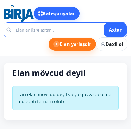
Kateqoriyalar
Axtar
+
Elan yerləşdir
Daxil ol
Elan mövcud deyil
Cari elan mövcud deyil və ya qüvvədə olma
müddəti tamam olub