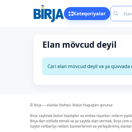
Kateqoriyalar
Elan mövcud deyil
Cari elan mövcud deyil və ya qüvvəd
© Birja — elanlar lövhəsi. Bütün hüquqları qorunur
Birja saytında bütün loqotiplər və əmtəə nişanları onların yiyə
Birja-dan istifadə etmək və ya saytda elan vermək, Birja.com s
Saytın rəhbərliyi reklam bannerlərinin və yerləşdirilmiş elan