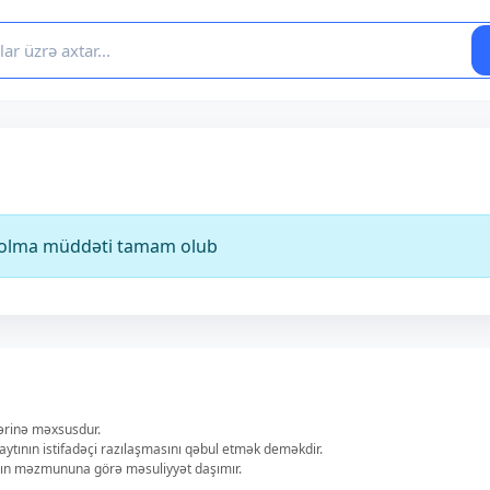
ə olma müddəti tamam olub
lərinə məxsusdur.
aytının istifadəçi razılaşmasını qəbul etmək deməkdir.
ların məzmununa görə məsuliyyət daşımır.