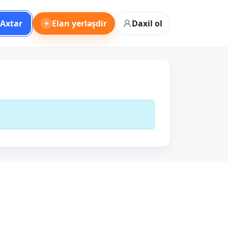
Axtar
+
Elan yerləşdir
Daxil ol