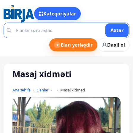
Kateqoriyalar
Axtar
+
Elan yerləşdir
Daxil ol
Masaj xidməti
Ana səhifə
Elanlar
Masaj xidməti