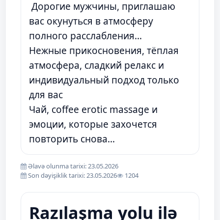
Дорогие мужчины, приглашаю
вас окунуться в атмосферу
полного расслабления…
Нежные прикосновения, тёплая
атмосфера, сладкий релакс и
индивидуальный подход только
для вас
Чай, coffee erotic massage и
эмоции, которые захочется
повторить снова…
Əlavə olunma tarixi: 23.05.2026
Son dəyişiklik tarixi: 23.05.2026
1204
Razılaşma yolu ilə