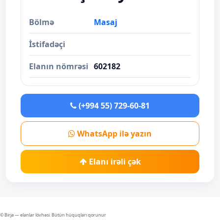
Bölmə
Masaj
İstifadəçi
Elanın nömrəsi
602182
(+994 55) 729-60-81
WhatsApp ilə yazın
Elanı irəli çək
© Birja — elanlar lövhəsi. Bütün hüquqları qorunur