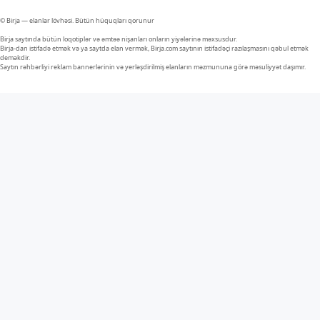
© Birja — elanlar lövhəsi. Bütün hüquqları qorunur
Birja saytında bütün loqotiplər və əmtəə nişanları onların yiyələrinə məxsusdur.
Birja-dan istifadə etmək və ya saytda elan vermək, Birja.com saytının istifadəçi razılaşmasını qəbul etmək
deməkdir.
Saytın rəhbərliyi reklam bannerlərinin və yerləşdirilmiş elanların məzmununa görə məsuliyyət daşımır.