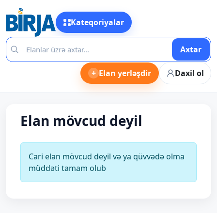
Kateqoriyalar
Axtar
+
Elan yerləşdir
Daxil ol
Elan mövcud deyil
Cari elan mövcud deyil və ya qüvvədə olma
müddəti tamam olub