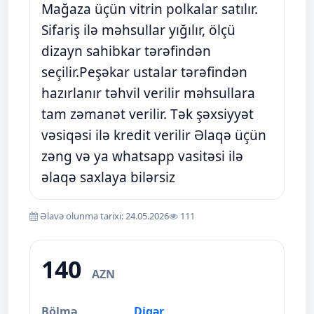
Mağaza üçün vitrin polkalar satılır.
Sifariş ilə məhsullar yığılır, ölçü
dizayn sahibkar tərəfindən
seçilir.Peşəkar ustalar tərəfindən
hazırlanır təhvil verilir məhsullara
tam zəmanət verilir. Tək şəxsiyyət
vəsiqəsi ilə kredit verilir Əlaqə üçün
zəng və ya whatsapp vasitəsi ilə
əlaqə saxlaya bilərsiz
Əlavə olunma tarixi: 24.05.2026
111
140
AZN
Bölmə
Digər