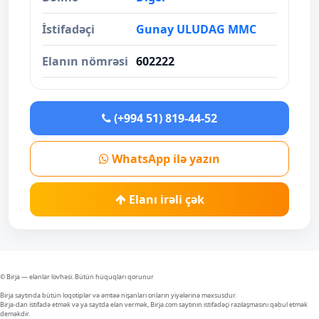
İstifadəçi
Gunay ULUDAG MMC
Elanın nömrəsi
602222
(+994 51) 819-44-52
WhatsApp ilə yazın
Elanı irəli çək
© Birja — elanlar lövhəsi. Bütün hüquqları qorunur
Birja saytında bütün loqotiplər və əmtəə nişanları onların yiyələrinə məxsusdur.
Birja-dan istifadə etmək və ya saytda elan vermək, Birja.com saytının istifadəçi razılaşmasını qəbul etmək
deməkdir.