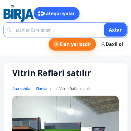
Kateqoriyalar
Axtar
+
Elan yerləşdir
Daxil ol
Vitrin Rəfləri satılır
Ana səhifə
Elanlar
Vitrin Rəfləri satılır