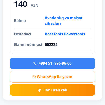
140
AZN
Avadanlıq və məişət
Bölmə
cihazları
İstifadəçi
BossTools Powertools
Elanın nömrəsi
602224
(+994 51) 996-96-60
WhatsApp ilə yazın
Elanı irəli çək