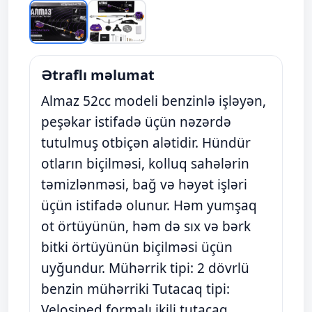
Ətraflı məlumat
Almaz 52cc modeli benzinlə işləyən,
peşəkar istifadə üçün nəzərdə
tutulmuş otbiçən alətidir. Hündür
otların biçilməsi, kolluq sahələrin
təmizlənməsi, bağ və həyət işləri
üçün istifadə olunur. Həm yumşaq
ot örtüyünün, həm də sıx və bərk
bitki örtüyünün biçilməsi üçün
uyğundur. Mühərrik tipi: 2 dövrlü
benzin mühərriki Tutacaq tipi:
Velosiped formalı ikili tutacaq