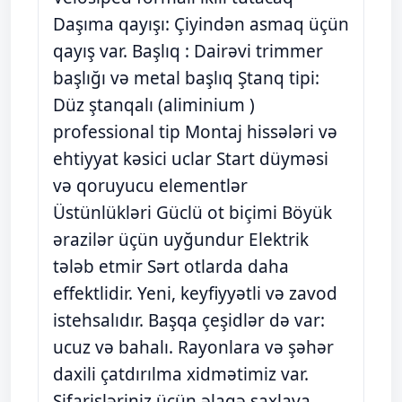
Daşıma qayışı: Çiyindən asmaq üçün
qayış var. Başlıq : Dairəvi trimmer
başlığı və metal başlıq Ştanq tipi:
Düz ştanqalı (aliminium )
professional tip Montaj hissələri və
ehtiyyat kəsici uclar Start düyməsi
və qoruyucu elementlər
Üstünlükləri Güclü ot biçimi Böyük
ərazilər üçün uyğundur Elektrik
tələb etmir Sərt otlarda daha
effektlidir. Yeni, keyfiyyətli və zavod
istehsalıdır. Başqa çeşidlər də var:
ucuz və bahalı. Rayonlara və şəhər
daxili çatdırılma xidmətimiz var.
Sifarişləriniz üçün əlaqə saxlaya