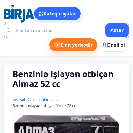
Kateqoriyalar
Axtar
+
Elan yerləşdir
Daxil ol
Benzinlə işləyən otbiçən
Almaz 52 cc
Ana səhifə
Elanlar
Benzinlə işləyən otbiçən Almaz 52 cc