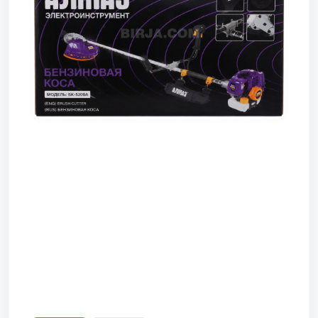
Prev
Next