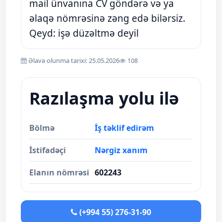
mail ünvanına CV göndərə və ya
əlaqə nömrəsinə zəng edə bilərsiz.
Qeyd: işə düzəltmə deyil
Əlavə olunma tarixi: 25.05.2026
108
Razılaşma yolu ilə
Bölmə
İş təklif edirəm
İstifadəçi
Nərgiz xanım
Elanın nömrəsi
602243
(+994 55) 276-31-90