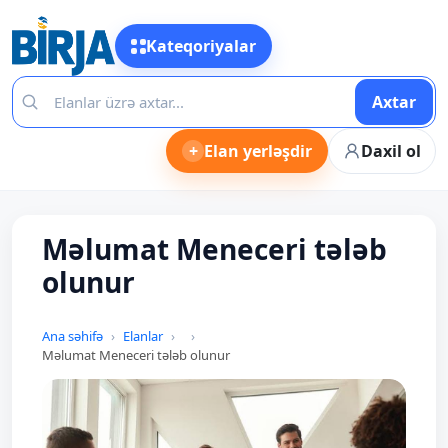
Kateqoriyalar
Axtar
+
Elan yerləşdir
Daxil ol
Məlumat Meneceri tələb
olunur
Ana səhifə
Elanlar
Məlumat Meneceri tələb olunur