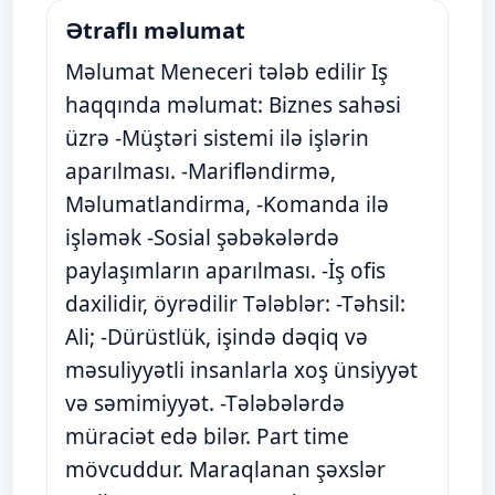
Ətraflı məlumat
Məlumat Meneceri tələb edilir Iş
haqqında məlumat: Biznes sahəsi
üzrə -Müştəri sistemi ilə işlərin
aparılması. -Marifləndirmə,
Məlumatlandirma, -Komanda ilə
işləmək -Sosial şəbəkələrdə
paylaşımların aparılması. -İş ofis
daxilidir, öyrədilir Tələblər: -Təhsil:
Ali; -Dürüstlük, işində dəqiq və
məsuliyyətli insanlarla xoş ünsiyyət
və səmimiyyət. -Tələbələrdə
müraciət edə bilər. Part time
mövcuddur. Maraqlanan şəxslər