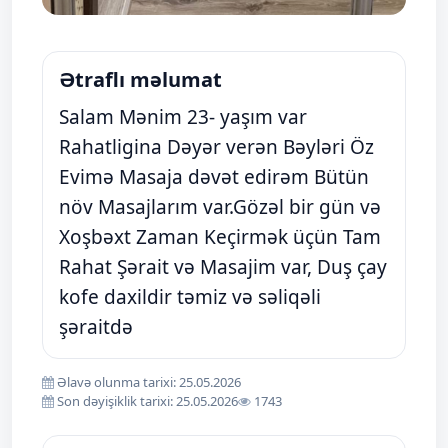
Ətraflı məlumat
Salam Mənim 23- yaşım var
Rahatligina Dəyər verən Bəyləri Öz
Evimə Masaja dəvət edirəm Bütün
növ Masajlarım var.Gözəl bir gün və
Xoşbəxt Zaman Keçirmək üçün Tam
Rahat Şərait və Masajim var, Duş çay
kofe daxildir təmiz və səliqəli
şəraitdə
Əlavə olunma tarixi: 25.05.2026
Son dəyişiklik tarixi: 25.05.2026
1743