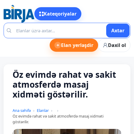
Kateqoriyalar
Axtar
+
Elan yerləşdir
Daxil ol
Öz evimdə rahat və sakit
atmosferdə masaj
xidməti göstərilir.
Ana səhifə
Elanlar
Öz evimdə rahat və sakit atmosferdə masaj xidməti
göstərilir.