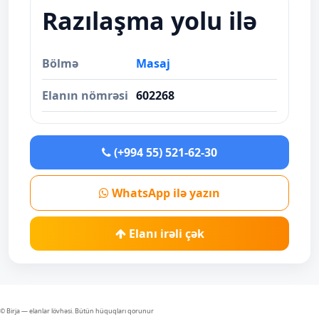
Razılaşma yolu ilə
Bölmə
Masaj
Elanın nömrəsi
602268
(+994 55) 521-62-30
WhatsApp ilə yazın
Elanı irəli çək
© Birja — elanlar lövhəsi. Bütün hüquqları qorunur