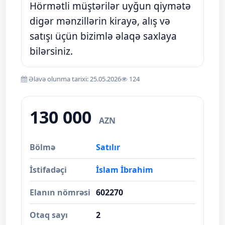
Hörmətli müştərilər uyğun qiymətə
digər mənzillərin kirayə, alış və
satışı üçün bizimlə əlaqə saxlaya
bilərsiniz.
Əlavə olunma tarixi: 25.05.2026
124
130 000
AZN
Bölmə
Satılır
İstifadəçi
İslam İbrahim
Elanın nömrəsi
602270
Otaq sayı
2