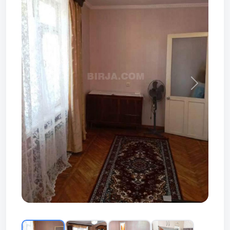
Prev
Next