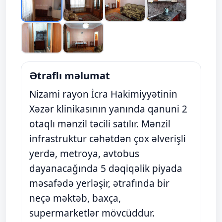
Ətraflı məlumat
Nizami rayon İcra Hakimiyyətinin
Xəzər klinikasının yanında qanuni 2
otaqlı mənzil təcili satılır. Mənzil
infrastruktur cəhətdən çox əlverişli
yerdə, metroya, avtobus
dayanacağında 5 dəqiqəlik piyada
məsafədə yerləşir, ətrafında bir
neçə məktəb, baxça,
supermarketlər mövcüddur.