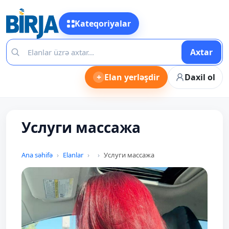
Kateqoriyalar
Axtar
+
Elan yerləşdir
Daxil ol
Услуги массажа
Ana səhifə
Elanlar
Услуги массажа