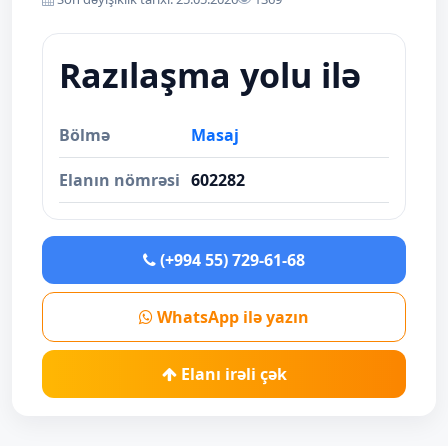
Razılaşma yolu ilə
Bölmə
Masaj
Elanın nömrəsi
602282
(+994 55) 729-61-68
WhatsApp ilə yazın
Elanı irəli çək