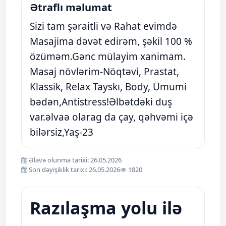
Ətraflı məlumat
Sizi tam şəraitli və Rahat evimdə
Masajima dəvət edirəm, şəkil 100 %
özüməm.Gənc mülayim xanimam.
Masaj növlərim-Nöqtəvi, Prastat,
Klassik, Relax Tayskı, Body, Ümumi
bədən,Antistress!Əlbətdəki duş
var.əlvaə olarag da çay, qəhvəmi içə
bilərsiz,Yaş-23
Əlavə olunma tarixi: 26.05.2026
Son dəyişiklik tarixi: 26.05.2026
1820
Razılaşma yolu ilə