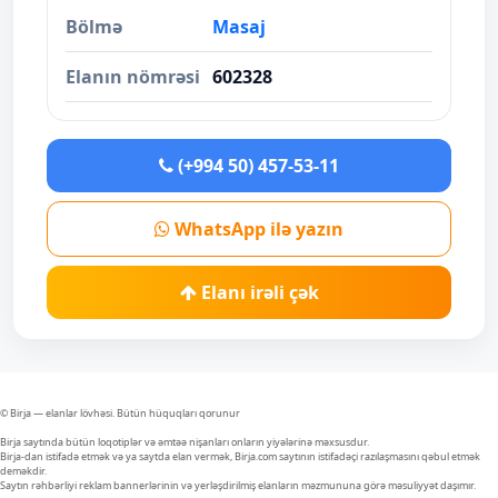
Bölmə
Masaj
Elanın nömrəsi
602328
(+994 50) 457-53-11
WhatsApp ilə yazın
Elanı irəli çək
© Birja — elanlar lövhəsi. Bütün hüquqları qorunur
Birja saytında bütün loqotiplər və əmtəə nişanları onların yiyələrinə məxsusdur.
Birja-dan istifadə etmək və ya saytda elan vermək, Birja.com saytının istifadəçi razılaşmasını qəbul etmək
deməkdir.
Saytın rəhbərliyi reklam bannerlərinin və yerləşdirilmiş elanların məzmununa görə məsuliyyət daşımır.