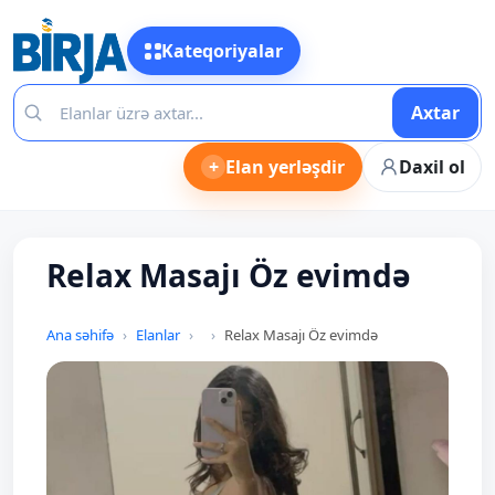
Kateqoriyalar
Axtar
+
Elan yerləşdir
Daxil ol
Relax Masajı Öz evimdə
Ana səhifə
Elanlar
Relax Masajı Öz evimdə