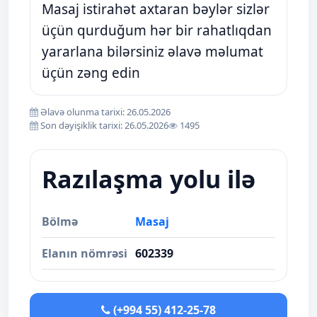
Masaj istirahət axtaran bəylər sizlər
üçün qurduğum hər bir rahatlıqdan
yararlana bilərsiniz əlavə məlumat
üçün zəng edin
Əlavə olunma tarixi: 26.05.2026
Son dəyişiklik tarixi: 26.05.2026
1495
Razılaşma yolu ilə
Bölmə
Masaj
Elanın nömrəsi
602339
(+994 55) 412-25-78