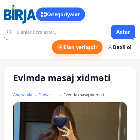
Kateqoriyalar
Axtar
+
Elan yerləşdir
Daxil ol
Evimdə masaj xidməti
Ana səhifə
Elanlar
Evimdə masaj xidməti