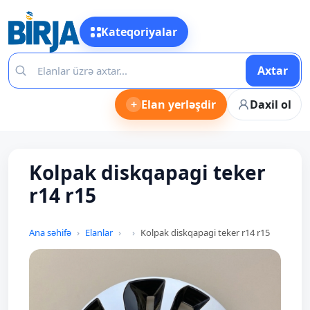
Kateqoriyalar
Axtar
+
Elan yerləşdir
Daxil ol
Kolpak diskqapagi teker
r14 r15
Ana səhifə
Elanlar
Kolpak diskqapagi teker r14 r15