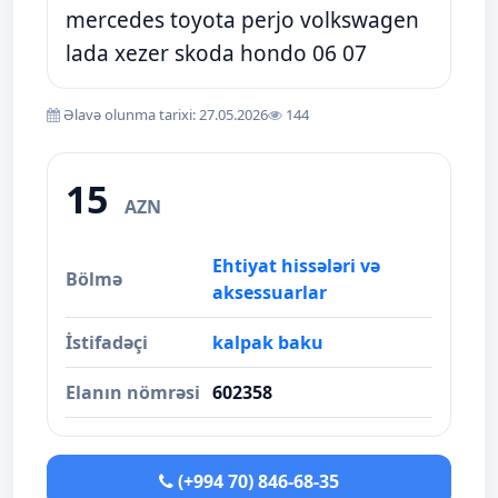
mercedes toyota perjo volkswagen
lada xezer skoda hondo 06 07
Əlavə olunma tarixi: 27.05.2026
144
15
AZN
Ehtiyat hissələri və
Bölmə
aksessuarlar
İstifadəçi
kalpak baku
Elanın nömrəsi
602358
(+994 70) 846-68-35