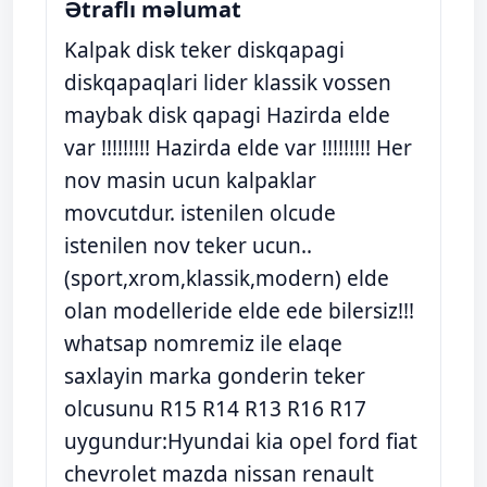
Ətraflı məlumat
Kalpak disk teker diskqapagi
diskqapaqlari lider klassik vossen
maybak disk qapagi Hazirda elde
var !!!!!!!!! Hazirda elde var !!!!!!!!! Her
nov masin ucun kalpaklar
movcutdur. istenilen olcude
istenilen nov teker ucun..
(sport,xrom,klassik,modern) elde
olan modelleride elde ede bilersiz!!!
whatsap nomremiz ile elaqe
saxlayin marka gonderin teker
olcusunu R15 R14 R13 R16 R17
uygundur:Hyundai kia opel ford fiat
chevrolet mazda nissan renault