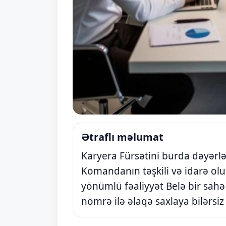
Ətraflı məlumat
Karyera Fürsətini burda dəyərl
Komandanın təşkili və idarə ol
yönümlü fəaliyyət Belə bir sahə
nömrə ilə əlaqə saxlaya bilərsiz