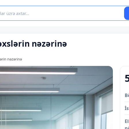
şəxslərin nəzərinə
slərin nəzərinə
B
İs
E
n