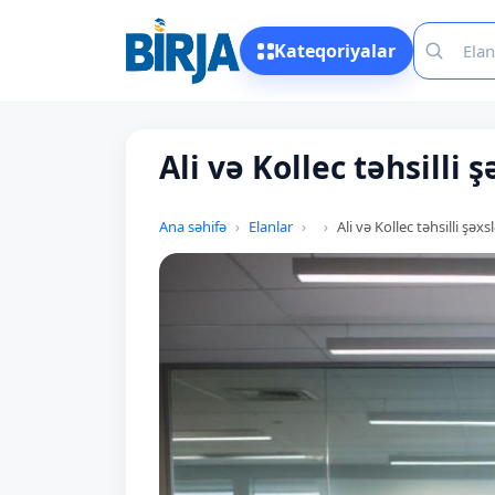
Kateqoriyalar
Ali və Kollec təhsilli 
Ana səhifə
Elanlar
Ali və Kollec təhsilli şəx