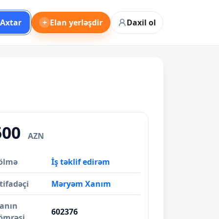
Axtar
+
Elan yerləşdir
Daxil ol
500
AZN
ölmə
İş təklif edirəm
tifadəçi
Məryəm Xanım
lanın
602376
ömrəsi