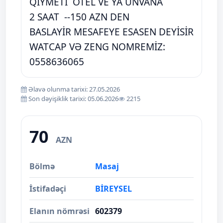
QİYMETİ OTEL VE YA UNVANA
2 SAAT --150 AZN DEN
BASLAYİR MESAFEYE ESASEN DEYİSİR
WATCAP VƏ ZENG NOMREMİZ:
0558636065
Əlavə olunma tarixi: 27.05.2026
Son dəyişiklik tarixi: 05.06.2026
2215
70
AZN
Bölmə
Masaj
İstifadəçi
BİREYSEL
Elanın nömrəsi
602379