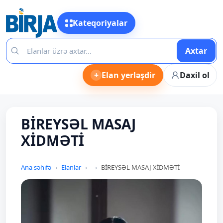
Kateqoriyalar
Axtar
+
Elan yerləşdir
Daxil ol
BİREYSƏL MASAJ
XİDMƏTİ
Ana səhifə
Elanlar
BİREYSƏL MASAJ XİDMƏTİ