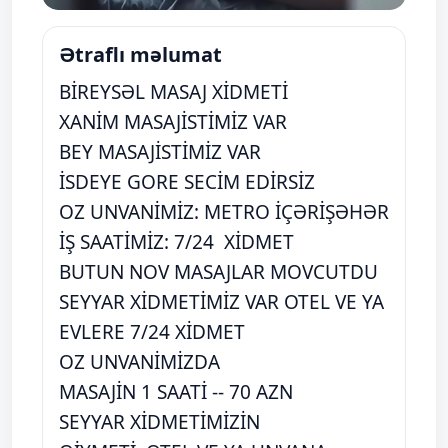
Ətraflı məlumat
BİREYSƏL MASAJ XİDMETİ
XANİM MASAJİSTİMİZ VAR
BEY MASAJİSTİMİZ VAR
İSDEYE GORE SECİM EDİRSİZ
OZ UNVANİMİZ: METRO İÇƏRİŞƏHƏR
İŞ SAATİMİZ: 7/24 XİDMET
BUTUN NOV MASAJLAR MOVCUTDU
SEYYAR XİDMETİMİZ VAR OTEL VE YA
EVLERE 7/24 XİDMET
OZ UNVANİMİZDA
MASAJİN 1 SAATİ -- 70 AZN
SEYYAR XİDMETİMİZİN