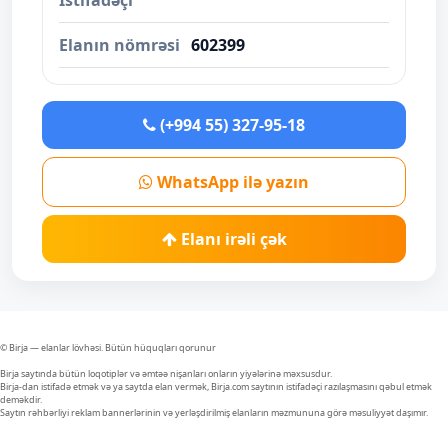
İstifadəçi
Elanın nömrəsi
602399
(+994 55) 327-95-18
WhatsApp ilə yazın
Elanı irəli çək
© Birja — elanlar lövhəsi. Bütün hüquqları qorunur
Birja saytında bütün loqotiplər və əmtəə nişanları onların yiyələrinə məxsusdur.
Birja-dan istifadə etmək və ya saytda elan vermək, Birja.com saytının istifadəçi razılaşmasını qəbul etmək
deməkdir.
Saytın rəhbərliyi reklam bannerlərinin və yerləşdirilmiş elanların məzmununa görə məsuliyyət daşımır.