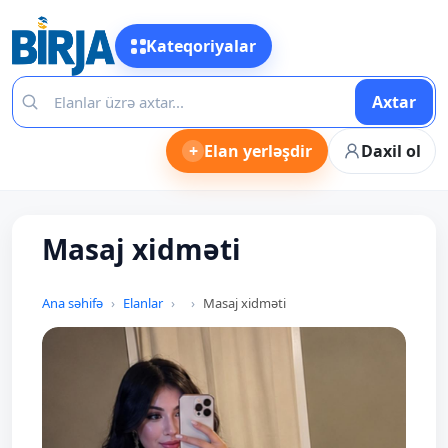
Kateqoriyalar
Axtar
+
Elan yerləşdir
Daxil ol
Masaj xidməti
Ana səhifə
Elanlar
Masaj xidməti