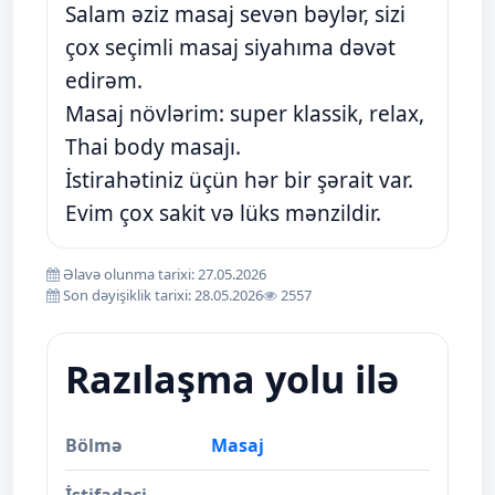
Salam əziz masaj sevən bəylər, sizi
çox seçimli masaj siyahıma dəvət
edirəm.
Masaj növlərim: super klassik, relax,
Thai body masajı.
İstirahətiniz üçün hər bir şərait var.
Evim çox sakit və lüks mənzildir.
Əlavə olunma tarixi: 27.05.2026
Son dəyişiklik tarixi: 28.05.2026
2557
Razılaşma yolu ilə
Bölmə
Masaj