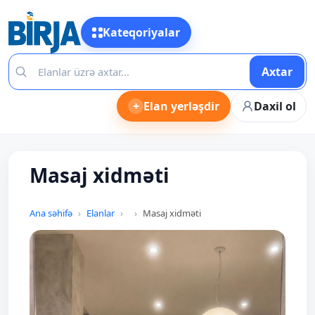
Kateqoriyalar
Axtar
+
Elan yerləşdir
Daxil ol
Masaj xidməti
Ana səhifə
Elanlar
Masaj xidməti