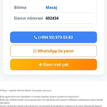
Bölmə
Masaj
Elanın nömrəsi
602434
(+994 55) 973-53-83
WhatsApp ilə yazın
Elanı irəli çək
© Birja — elanlar lövhəsi. Bütün hüquqları qorunur
Birja saytında bütün loqotiplər və əmtəə nişanları onların yiyələrinə məxsusdur.
Birja-dan istifadə etmək və ya saytda elan vermək, Birja.com saytının istifadəçi razılaşmasını qəbul etmək
deməkdir.
Saytın rəhbərliyi reklam bannerlərinin və yerləşdirilmiş elanların məzmununa görə məsuliyyət daşımır.