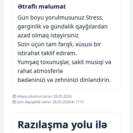
Ətraflı məlumat
Gün boyu yorulmusunuz Stress,
gərginlik və gündəlik qayğılardan
azad olmaq istəyirsiniz
Sizin üçün tam fərqli, xüsusi bir
istirahət təklif edirəm.
Yumşaq toxunuşlar, sakit musiqi və
rahat atmosferlə
bədəninizi və zehninizi dinləndirin.
Əlavə olunma tarixi: 28.05.2026
Son dəyişiklik tarixi: 28.05.2026
1715
Razılaşma yolu ilə